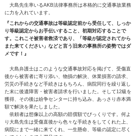
大島先生率いるAKB法律事務所は本格的に交通事故業務
に力を入れています。
『これからの交通事故は等級認定前から受任して、しっか
り等級認定からお手伝いすること、初期対応することで
す。これこそ被害者救済であり、「等級が認定されてから
また来てください」などと言う旧来の事務所の姿勢ではダ
メです！』
大島弁護士はこのような交通事故対応を掲げて、受傷直
後から被害者に寄り添い、物損の解決、休業損害の請求、
労災の手続きなど手続きはもちろん、病院同行を繰り返し
た末に後遺障害・被害者請求を行いました。そして12級を
獲得、その後は紛争センターに持ち込み、あっさり赤本満
額で解決を果たしました。
依頼者は想像以上の高額の賠償額でびっくりです。何よ
り大島先生は受傷直後から色々な手続きをしてくれた上、
病院にまで一緒に来てくれ、一生懸命、等級の認定に尽く