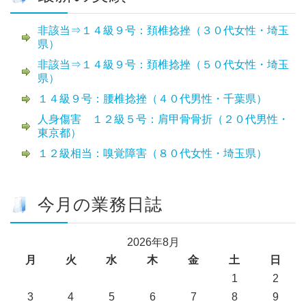
非該当⇒１４級９号：頚椎捻挫（３０代女性・埼玉
県）
非該当⇒１４級９号：頚椎捻挫（５０代女性・埼玉
県）
１４級９号：腰椎捻挫（４０代男性・千葉県）
人身傷害 １２級５号：肩甲骨骨折（２０代男性・
東京都）
１２級相当：嗅覚障害（８０代女性・埼玉県）
今月の業務日誌
2026年8月
月
火
水
木
金
土
日
1
2
3
4
5
6
7
8
9