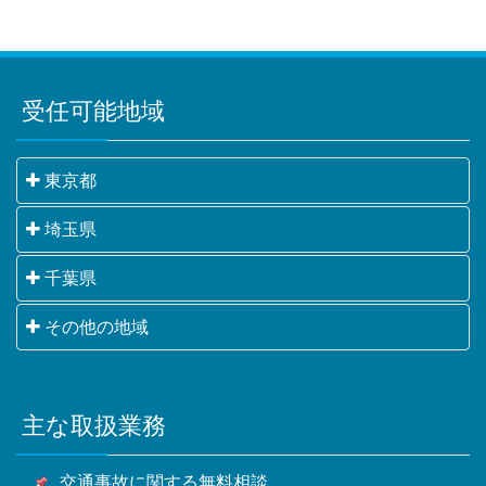
受任可能地域
東京都
千代田区・中央区・港区・新宿区・文京区・台東区・
埼玉県
墨田区・江東区・品川区・目黒区・大田区・世田谷
さいたま市・川越市・熊谷市・川口市・行田市・秩父
千葉県
区・渋谷区・中野区・杉並区・豊島区・北区・荒川
市・所沢市・飯能市・加須市・本庄市・東松山市・春
区・板橋区・練馬区・足立区・葛飾区・江戸川区・八
千葉市・銚子市・市川市・船橋市・館山市・木更津
その他の地域
日部市・狭山市・羽生市・鴻巣市・深谷市・上尾市・
王子市・立川市・武蔵野市・三鷹市・青梅市・府中
市・松戸市・野田市・茂原市・成田市・佐倉市・東金
草加市・越谷市・蕨市・戸田市・入間市・朝霞市・志
市・昭島市・調布市・町田市・小金井市・小平市・日
横浜市・川崎市・相模原市・小田原市・厚木市他神奈
市・旭市・習志野市・柏市・勝浦市・市原市・流山
木市・和光市・新座市・桶川市・久喜市・北本市・八
野市・東村山市・国分寺市・国立市・福生市・狛江
川県全域
市・八千代市・我孫子市・鴨川市・鎌ケ谷市・君津
潮市・富士見市・三郷市・蓮田市・坂戸市・幸手市・
市・東大和市・清瀬市・東久留米市・武蔵村山市・多
主な取扱業務
甲府市・山梨市・南アルプス市他山梨県全域・長野
市・富津市・浦安市・四街道市・袖ケ浦市・八街市・
鶴ヶ島市・日高市・吉川市・ふじみ野市・白岡市他埼
摩市・稲城市・羽村市・あきる野市・西東京市他東京
県・静岡県等
印西市・白井市・富里市・南房総市・匝瑳市・香取
玉県全域
都全域
交通事故に関する無料相談