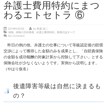
- 部位別解説 ～ 交通事故外傷の教科書
弁護士費用特約にまつ
- 高次脳機能障害の皆様へ
わるエトセトラ ⑥
保険の百科事典
2014年6月3日
by 秋葉 祐二
事務所紹介
保険
,
保険の百科事典
,
弁護士費用特約
,
業務日誌すべて
No Comment
ご相談・お問い合わせ
昨日の例の他、弁護士の仕事について等級認定後の賠償
交渉によって獲得した金額のみを成果とし、「自賠責保険
の金額を成功報酬の対象計算から控除して下さい」とする
保険会社が少なくないようです。実例から説明します。
（やはり仮名）
後遺障害等級は自然に決まるも
の？