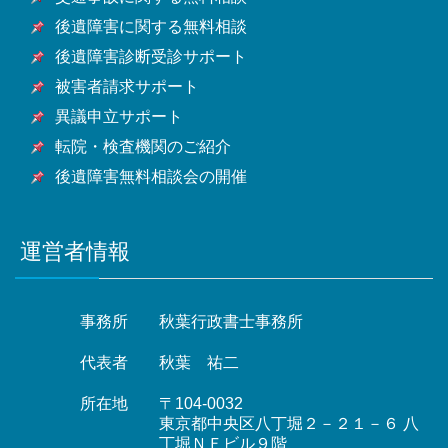
市・山武市・いすみ市・大網白里市他千葉県全域
後遺障害に関する無料相談
後遺障害診断受診サポート
被害者請求サポート
異議申立サポート
転院・検査機関のご紹介
後遺障害無料相談会の開催
運営者情報
事務所
秋葉行政書士事務所
代表者
秋葉 祐二
所在地
〒104-0032
東京都中央区八丁堀２－２１－６ 八
丁堀ＮＦビル９階