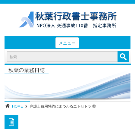
メニュー
HOME
お知らせと業務日誌
認定実績
- 後遺障害等級認定実績（初回申請）
- 後遺障害等級認定実績（異議申立）
HOME
弁護士費用特約にまつわるエトセトラ ⑥
業務内容・報酬
部位別症状