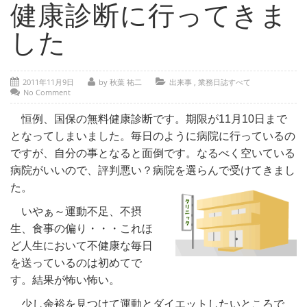
- 部位別解説 ～ 交通事故外傷の教科書
健康診断に行ってきま
- 高次脳機能障害の皆様へ
した
保険の百科事典
2011年11月9日
by 秋葉 祐二
出来事
,
業務日誌すべて
事務所紹介
No Comment
ご相談・お問い合わせ
恒例、国保の無料健康診断です。期限が11月10日まで
となってしまいました。毎日のように病院に行っているの
ですが、自分の事となると面倒です。なるべく空いている
病院がいいので、評判悪い？病院を選らんで受けてきまし
た。
いやぁ～運動不足、不摂
生、食事の偏り・・・これほ
ど人生において不健康な毎日
を送っているのは初めてで
す。結果が怖い怖い。
少し余裕を見つけて運動とダイエットしたいところで