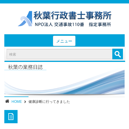
メニュー
HOME
お知らせと業務日誌
認定実績
- 後遺障害等級認定実績（初回申請）
- 後遺障害等級認定実績（異議申立）
HOME
健康診断に行ってきました
業務内容・報酬
部位別症状