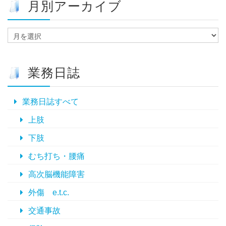
月別アーカイブ
月
別
ア
ー
業務日誌
カ
イ
ブ
業務日誌すべて
上肢
下肢
むち打ち・腰痛
高次脳機能障害
外傷 e.t.c.
交通事故