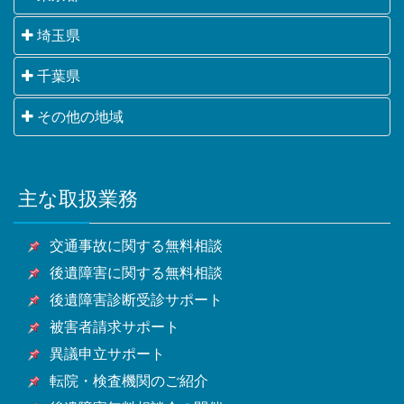
千代田区・中央区・港区・新宿区・文京区・台東区・
埼玉県
墨田区・江東区・品川区・目黒区・大田区・世田谷
さいたま市・川越市・熊谷市・川口市・行田市・秩父
千葉県
区・渋谷区・中野区・杉並区・豊島区・北区・荒川
市・所沢市・飯能市・加須市・本庄市・東松山市・春
区・板橋区・練馬区・足立区・葛飾区・江戸川区・八
千葉市・銚子市・市川市・船橋市・館山市・木更津
その他の地域
日部市・狭山市・羽生市・鴻巣市・深谷市・上尾市・
王子市・立川市・武蔵野市・三鷹市・青梅市・府中
市・松戸市・野田市・茂原市・成田市・佐倉市・東金
草加市・越谷市・蕨市・戸田市・入間市・朝霞市・志
市・昭島市・調布市・町田市・小金井市・小平市・日
横浜市・川崎市・相模原市・小田原市・厚木市他神奈
市・旭市・習志野市・柏市・勝浦市・市原市・流山
木市・和光市・新座市・桶川市・久喜市・北本市・八
野市・東村山市・国分寺市・国立市・福生市・狛江
川県全域
市・八千代市・我孫子市・鴨川市・鎌ケ谷市・君津
潮市・富士見市・三郷市・蓮田市・坂戸市・幸手市・
市・東大和市・清瀬市・東久留米市・武蔵村山市・多
主な取扱業務
甲府市・山梨市・南アルプス市他山梨県全域・長野
市・富津市・浦安市・四街道市・袖ケ浦市・八街市・
鶴ヶ島市・日高市・吉川市・ふじみ野市・白岡市他埼
摩市・稲城市・羽村市・あきる野市・西東京市他東京
県・静岡県等
印西市・白井市・富里市・南房総市・匝瑳市・香取
玉県全域
都全域
交通事故に関する無料相談
市・山武市・いすみ市・大網白里市他千葉県全域
後遺障害に関する無料相談
後遺障害診断受診サポート
被害者請求サポート
異議申立サポート
転院・検査機関のご紹介