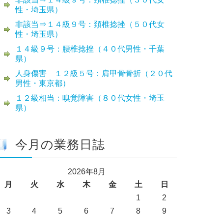
性・埼玉県）
非該当⇒１４級９号：頚椎捻挫（５０代女
性・埼玉県）
１４級９号：腰椎捻挫（４０代男性・千葉
県）
人身傷害 １２級５号：肩甲骨骨折（２０代
男性・東京都）
１２級相当：嗅覚障害（８０代女性・埼玉
県）
今月の業務日誌
2026年8月
月
火
水
木
金
土
日
1
2
3
4
5
6
7
8
9