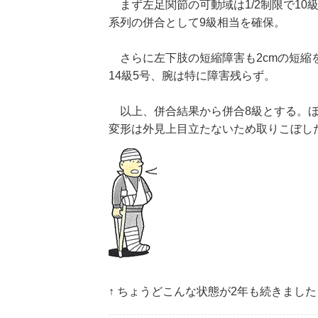
まず左足関節の可動域は1/2制限で10級
系列の併合として9級相当を確保。
さらに左下肢の短縮障害も2cmの短縮を
14級5号、腕は特に障害残らず。
以上、併合結果から併合8級とする。ほ
変形は外見上目立たないため取りこぼし
↑ ちょうどこんな状態が2年も続きました