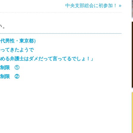
中央支部総会に初参加！ »
い。
０代男性・東京都）
かってきたようで
勧める弁護士はダメだって言ってるでしょ！」
域制限 ①
域制限 ②