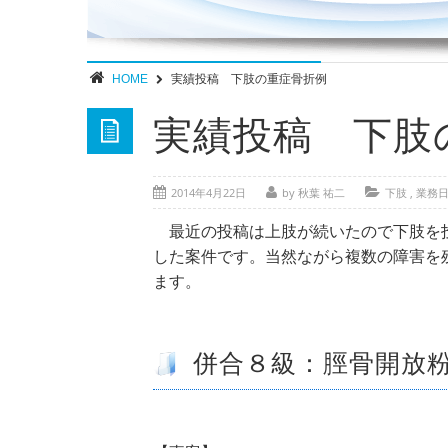
HOME
実績投稿 下肢の重症骨折例
実績投稿 下肢
2014年4月22日
by 秋葉 祐二
下肢
,
業務
最近の投稿は上肢が続いたので下肢を投
した案件です。当然ながら複数の障害を
ます。
併合８級：脛骨開放粉