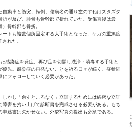
自動車と衝突、転倒、傷病名の通り左のすねはズタズタ
骨折が及び、腓骨も骨幹部で折れていた。受傷直後は最
骨）骨幹部も骨折。
ートも複数個所固定する大手術となった。ケガの重篤度
託された。
た感染症を発症、再び足を切開し洗浄・消毒する手術と
が優先。感染症の再発ないことを祈る日々が続く。症状固
寧にフォローしていく必要があった。
しかし「余すところなく」立証するためには綿密な立証
で障害を拾い上げて診断書を完成させる必要がある。もち
の申述書は欠かせない。外貌写真の提出も必須である。