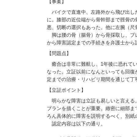
【事案】
バイクで直進中、左路外から飛び出した
に。膝部の近位端から骨幹部まで脛骨の
悪、切断の選択もあった。他に左腕（尺
脚は腰の骨（腸骨）から骨採取し、プレ
から障害認定までの手続きを弁護士から
【問題点】
癒合は非常に難航し、1年後に恐れてい
なった。立証以前になんといっても回復
定までの治療・リハビリ期間を通じて丁
【立証ポイント】
明らかな障害は立証も易しいと言える。
プランを描くことが重要。緻密に細部ま
ろん具体的に障害を説明するべく、別紙
認定内容は以下の通り。