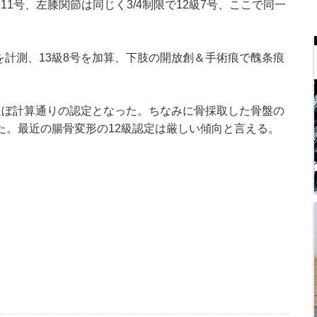
11号、左膝関節は同じく3/4制限で12級7号、ここで同一
計測、13級8号を加算、下肢の開放創＆手術痕で醜条痕
ぼ計算通りの認定となった。ちなみに骨採取した骨盤の
た。最近の腸骨変形の12級認定は厳しい傾向と言える。