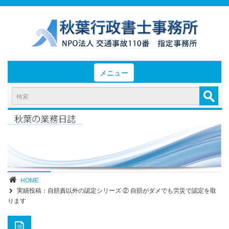
メニュー
HOME
お知らせと業務日誌
認定実績
- 後遺障害等級認定実績（初回申請）
- 後遺障害等級認定実績（異議申立）
HOME
実績投稿：自賠責以外の認定シリーズ ② 自賠がダメでも労災で認定を取
業務内容・報酬
ります
部位別症状