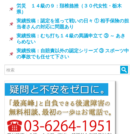
労災 １４級の９：頚椎捻挫（３０代女性・栃木
県）
実績投稿：認定を巡って戦いの日々 ① 相手保険の担
当者さんの対応に問題あり
実績投稿：むち打ち１４級の異議申立て ③ ～ あき
らめない
実績投稿：自賠責以外の認定シリーズ ③ スポーツ中
の事故でも任せて下さい