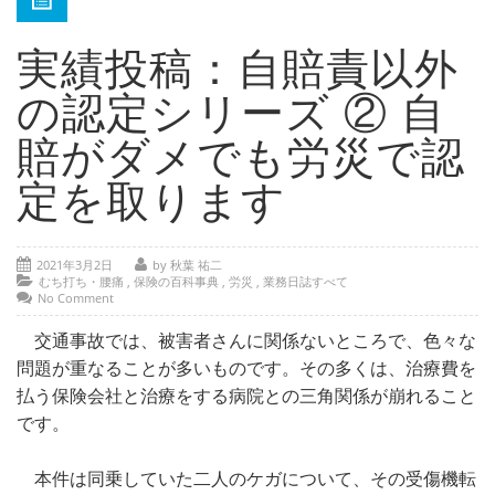
- 部位別解説 ～ 交通事故外傷の教科書
- 高次脳機能障害の皆様へ
実績投稿：自賠責以外
保険の百科事典
の認定シリーズ ② 自
事務所紹介
賠がダメでも労災で認
ご相談・お問い合わせ
定を取ります
2021年3月2日
by 秋葉 祐二
むち打ち・腰痛
,
保険の百科事典
,
労災
,
業務日誌すべて
No Comment
交通事故では、被害者さんに関係ないところで、色々な
問題が重なることが多いものです。その多くは、治療費を
払う保険会社と治療をする病院との三角関係が崩れること
です。
本件は同乗していた二人のケガについて、その受傷機転