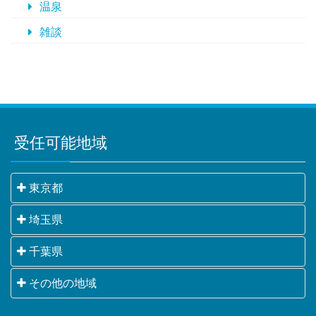
温泉
雑談
受任可能地域
東京都
千代田区・中央区・港区・新宿区・文京区・台東区・
埼玉県
墨田区・江東区・品川区・目黒区・大田区・世田谷
さいたま市・川越市・熊谷市・川口市・行田市・秩父
千葉県
区・渋谷区・中野区・杉並区・豊島区・北区・荒川
市・所沢市・飯能市・加須市・本庄市・東松山市・春
区・板橋区・練馬区・足立区・葛飾区・江戸川区・八
千葉市・銚子市・市川市・船橋市・館山市・木更津
その他の地域
日部市・狭山市・羽生市・鴻巣市・深谷市・上尾市・
王子市・立川市・武蔵野市・三鷹市・青梅市・府中
市・松戸市・野田市・茂原市・成田市・佐倉市・東金
草加市・越谷市・蕨市・戸田市・入間市・朝霞市・志
市・昭島市・調布市・町田市・小金井市・小平市・日
横浜市・川崎市・相模原市・小田原市・厚木市他神奈