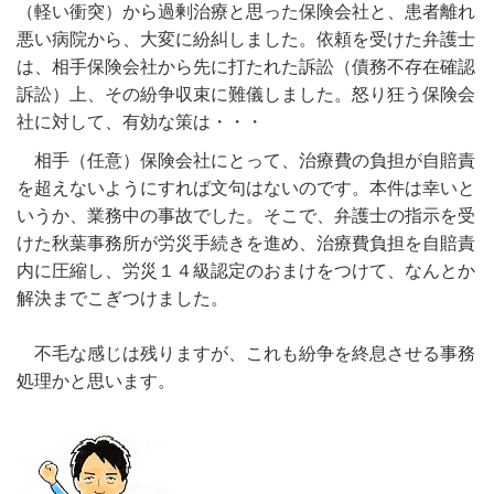
（軽い衝突）から過剰治療と思った保険会社と、患者離れ
悪い病院から、大変に紛糾しました。依頼を受けた弁護士
は、相手保険会社から先に打たれた訴訟（債務不存在確認
訴訟）上、その紛争収束に難儀しました。怒り狂う保険会
社に対して、有効な策は・・・
相手（任意）保険会社にとって、治療費の負担が自賠責
を超えないようにすれば文句はないのです。本件は幸いと
いうか、業務中の事故でした。そこで、弁護士の指示を受
けた秋葉事務所が労災手続きを進め、治療費負担を自賠責
内に圧縮し、労災１４級認定のおまけをつけて、なんとか
解決までこぎつけました。
不毛な感じは残りますが、これも紛争を終息させる事務
処理かと思います。