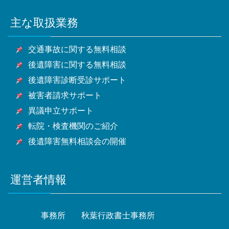
市・旭市・習志野市・柏市・勝浦市・市原市・流山
木市・和光市・新座市・桶川市・久喜市・北本市・八
野市・東村山市・国分寺市・国立市・福生市・狛江
川県全域
市・八千代市・我孫子市・鴨川市・鎌ケ谷市・君津
潮市・富士見市・三郷市・蓮田市・坂戸市・幸手市・
市・東大和市・清瀬市・東久留米市・武蔵村山市・多
主な取扱業務
甲府市・山梨市・南アルプス市他山梨県全域・長野
市・富津市・浦安市・四街道市・袖ケ浦市・八街市・
鶴ヶ島市・日高市・吉川市・ふじみ野市・白岡市他埼
摩市・稲城市・羽村市・あきる野市・西東京市他東京
県・静岡県等
印西市・白井市・富里市・南房総市・匝瑳市・香取
玉県全域
都全域
交通事故に関する無料相談
市・山武市・いすみ市・大網白里市他千葉県全域
後遺障害に関する無料相談
後遺障害診断受診サポート
被害者請求サポート
異議申立サポート
転院・検査機関のご紹介
後遺障害無料相談会の開催
運営者情報
事務所
秋葉行政書士事務所