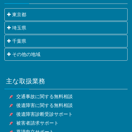
東京都
千代田区・中央区・港区・新宿区・文京区・台東区・
埼玉県
墨田区・江東区・品川区・目黒区・大田区・世田谷
さいたま市・川越市・熊谷市・川口市・行田市・秩父
千葉県
区・渋谷区・中野区・杉並区・豊島区・北区・荒川
市・所沢市・飯能市・加須市・本庄市・東松山市・春
区・板橋区・練馬区・足立区・葛飾区・江戸川区・八
千葉市・銚子市・市川市・船橋市・館山市・木更津
その他の地域
日部市・狭山市・羽生市・鴻巣市・深谷市・上尾市・
王子市・立川市・武蔵野市・三鷹市・青梅市・府中
市・松戸市・野田市・茂原市・成田市・佐倉市・東金
草加市・越谷市・蕨市・戸田市・入間市・朝霞市・志
市・昭島市・調布市・町田市・小金井市・小平市・日
横浜市・川崎市・相模原市・小田原市・厚木市他神奈
市・旭市・習志野市・柏市・勝浦市・市原市・流山
木市・和光市・新座市・桶川市・久喜市・北本市・八
野市・東村山市・国分寺市・国立市・福生市・狛江
川県全域
市・八千代市・我孫子市・鴨川市・鎌ケ谷市・君津
潮市・富士見市・三郷市・蓮田市・坂戸市・幸手市・
市・東大和市・清瀬市・東久留米市・武蔵村山市・多
主な取扱業務
甲府市・山梨市・南アルプス市他山梨県全域・長野
市・富津市・浦安市・四街道市・袖ケ浦市・八街市・
鶴ヶ島市・日高市・吉川市・ふじみ野市・白岡市他埼
摩市・稲城市・羽村市・あきる野市・西東京市他東京
県・静岡県等
印西市・白井市・富里市・南房総市・匝瑳市・香取
玉県全域
都全域
交通事故に関する無料相談
市・山武市・いすみ市・大網白里市他千葉県全域
後遺障害に関する無料相談
後遺障害診断受診サポート
被害者請求サポート
異議申立サポート