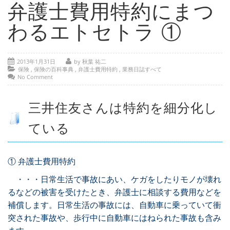
- 部位別解説 ～ 交通事故外傷の教科書
弁護士費用特約にまつ
- 高次脳機能障害の皆様へ
わるエトセトラ ①
保険の百科事典
2013年1月31日
by 秋葉 祐二
事務所紹介
保険
,
保険の百科事典
,
弁護士費用特約
,
業務日誌すべて
No Comment
ご相談・お問い合わせ
三井住友さんは特約を細分化し
ている
① 弁護士費用特約
・・・日常生活で事故にあい、ケガをしたりモノが壊れ
るなどの被害を受けたとき、弁護士に相談する費用などを
補償します。日常生活の事故には、自動車に乗っていて衝
突された事故や、歩行中に自動車にはねられた事故も含み