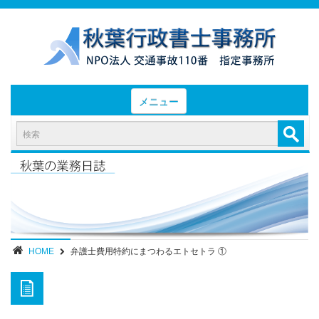
メニュー
HOME
お知らせと業務日誌
認定実績
- 後遺障害等級認定実績（初回申請）
- 後遺障害等級認定実績（異議申立）
HOME
弁護士費用特約にまつわるエトセトラ ①
業務内容・報酬
部位別症状