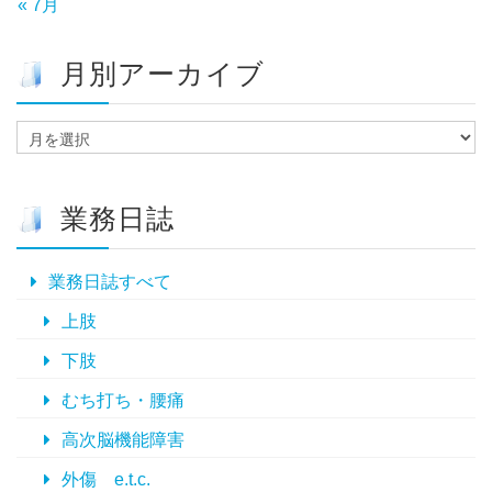
« 7月
月別アーカイブ
月
別
ア
ー
業務日誌
カ
イ
ブ
業務日誌すべて
上肢
下肢
むち打ち・腰痛
高次脳機能障害
外傷 e.t.c.