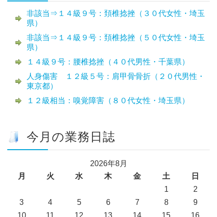
非該当⇒１４級９号：頚椎捻挫（３０代女性・埼玉
県）
非該当⇒１４級９号：頚椎捻挫（５０代女性・埼玉
県）
１４級９号：腰椎捻挫（４０代男性・千葉県）
人身傷害 １２級５号：肩甲骨骨折（２０代男性・
東京都）
１２級相当：嗅覚障害（８０代女性・埼玉県）
今月の業務日誌
2026年8月
月
火
水
木
金
土
日
1
2
3
4
5
6
7
8
9
10
11
12
13
14
15
16