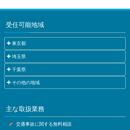
受任可能地域
東京都
千代田区・中央区・港区・新宿区・文京区・台東区・
埼玉県
墨田区・江東区・品川区・目黒区・大田区・世田谷
さいたま市・川越市・熊谷市・川口市・行田市・秩父
千葉県
区・渋谷区・中野区・杉並区・豊島区・北区・荒川
市・所沢市・飯能市・加須市・本庄市・東松山市・春
区・板橋区・練馬区・足立区・葛飾区・江戸川区・八
千葉市・銚子市・市川市・船橋市・館山市・木更津
その他の地域
日部市・狭山市・羽生市・鴻巣市・深谷市・上尾市・
王子市・立川市・武蔵野市・三鷹市・青梅市・府中
市・松戸市・野田市・茂原市・成田市・佐倉市・東金
草加市・越谷市・蕨市・戸田市・入間市・朝霞市・志
市・昭島市・調布市・町田市・小金井市・小平市・日
横浜市・川崎市・相模原市・小田原市・厚木市他神奈
市・旭市・習志野市・柏市・勝浦市・市原市・流山
木市・和光市・新座市・桶川市・久喜市・北本市・八
野市・東村山市・国分寺市・国立市・福生市・狛江
川県全域
市・八千代市・我孫子市・鴨川市・鎌ケ谷市・君津
潮市・富士見市・三郷市・蓮田市・坂戸市・幸手市・
市・東大和市・清瀬市・東久留米市・武蔵村山市・多
主な取扱業務
甲府市・山梨市・南アルプス市他山梨県全域・長野
市・富津市・浦安市・四街道市・袖ケ浦市・八街市・
鶴ヶ島市・日高市・吉川市・ふじみ野市・白岡市他埼
摩市・稲城市・羽村市・あきる野市・西東京市他東京
県・静岡県等
印西市・白井市・富里市・南房総市・匝瑳市・香取
玉県全域
都全域
交通事故に関する無料相談
市・山武市・いすみ市・大網白里市他千葉県全域