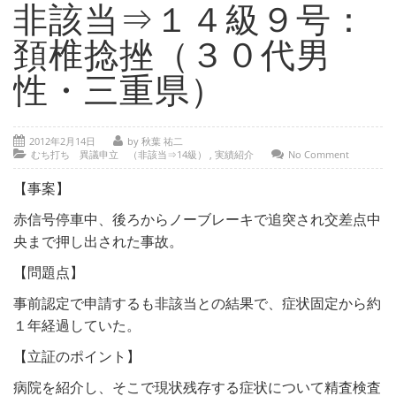
- 部位別解説 ～ 交通事故外傷の教科書
非該当⇒１４級９号：
- 高次脳機能障害の皆様へ
頚椎捻挫（３０代男
保険の百科事典
性・三重県）
事務所紹介
2012年2月14日
by 秋葉 祐二
ご相談・お問い合わせ
むち打ち 異議申立 （非該当⇒14級）
,
実績紹介
No Comment
【事案】
赤信号停車中、後ろからノーブレーキで追突され交差点中
央まで押し出された事故。
【問題点】
事前認定で申請するも非該当との結果で、症状固定から約
１年経過していた。
【立証のポイント】
病院を紹介し、そこで現状残存する症状について精査検査