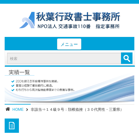
メニュー
HOME
お知らせと業務日誌
認定実績
- 後遺障害等級認定実績（初回申請）
- 後遺障害等級認定実績（異議申立）
HOME
非該当⇒１４級９号：頚椎捻挫（３０代男性・三重県）
業務内容・報酬
部位別症状