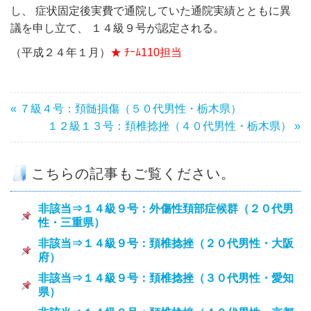
し、 症状固定後実費で通院していた通院実績とともに異
議を申し立て、 １４級９号が認定される。
（平成２４年１月）
★ ﾁｰﾑ110担当
« ７級４号：頚髄損傷（５０代男性・栃木県）
１２級１３号：頚椎捻挫（４０代男性・栃木県） »
こちらの記事もご覧ください。
非該当⇒１４級９号：外傷性頚部症候群（２０代男
性・三重県）
非該当⇒１４級９号：頚椎捻挫（２０代男性・大阪
府）
非該当⇒１４級９号：頚椎捻挫（３０代男性・愛知
県）