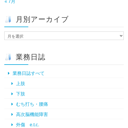
« 7月
月別アーカイブ
月
別
ア
ー
業務日誌
カ
イ
ブ
業務日誌すべて
上肢
下肢
むち打ち・腰痛
高次脳機能障害
外傷 e.t.c.