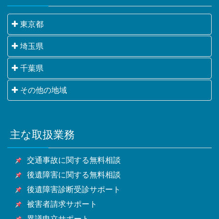
東京都
千代田区・中央区・港区・新宿区・文京区・台東区・
埼玉県
墨田区・江東区・品川区・目黒区・大田区・世田谷
さいたま市・川越市・熊谷市・川口市・行田市・秩父
千葉県
区・渋谷区・中野区・杉並区・豊島区・北区・荒川
市・所沢市・飯能市・加須市・本庄市・東松山市・春
区・板橋区・練馬区・足立区・葛飾区・江戸川区・八
千葉市・銚子市・市川市・船橋市・館山市・木更津
その他の地域
日部市・狭山市・羽生市・鴻巣市・深谷市・上尾市・
王子市・立川市・武蔵野市・三鷹市・青梅市・府中
市・松戸市・野田市・茂原市・成田市・佐倉市・東金
草加市・越谷市・蕨市・戸田市・入間市・朝霞市・志
市・昭島市・調布市・町田市・小金井市・小平市・日
横浜市・川崎市・相模原市・小田原市・厚木市他神奈
市・旭市・習志野市・柏市・勝浦市・市原市・流山
木市・和光市・新座市・桶川市・久喜市・北本市・八
野市・東村山市・国分寺市・国立市・福生市・狛江
川県全域
市・八千代市・我孫子市・鴨川市・鎌ケ谷市・君津
潮市・富士見市・三郷市・蓮田市・坂戸市・幸手市・
市・東大和市・清瀬市・東久留米市・武蔵村山市・多
主な取扱業務
甲府市・山梨市・南アルプス市他山梨県全域・長野
市・富津市・浦安市・四街道市・袖ケ浦市・八街市・
鶴ヶ島市・日高市・吉川市・ふじみ野市・白岡市他埼
摩市・稲城市・羽村市・あきる野市・西東京市他東京
県・静岡県等
印西市・白井市・富里市・南房総市・匝瑳市・香取
玉県全域
都全域
交通事故に関する無料相談
市・山武市・いすみ市・大網白里市他千葉県全域
後遺障害に関する無料相談
後遺障害診断受診サポート
被害者請求サポート
異議申立サポート