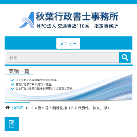
メニュー
HOME
お知らせと業務日誌
認定実績
- 後遺障害等級認定実績（初回申請）
- 後遺障害等級認定実績（異議申立）
HOME
１４級９号：頚椎捻挫（６０代男性・神奈川県）
業務内容・報酬
部位別症状