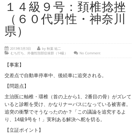
- 部位別解説 ～ 交通事故外傷の教科書
１４級９号：頚椎捻挫
- 高次脳機能障害の皆様へ
（６０代男性・神奈川
保険の百科事典
県）
事務所紹介
2013年3月3日
by 秋葉 祐二
ご相談・お問い合わせ
むち打ち、外傷性頚部症候群（14級）
No Comment
【事案】
交差点で自動車停車中、後続車に追突される。
【問題点】
主治医に軸椎・環椎（首の上から1、2番目の骨）がズレて
いると診断を受け、かなりナーバスになっている被害者。
追突の衝撃でそうなったのか？「この議論を追究するよ
り、14級9号を！」実利ある解決へ舵を切る。
【立証ポイント】