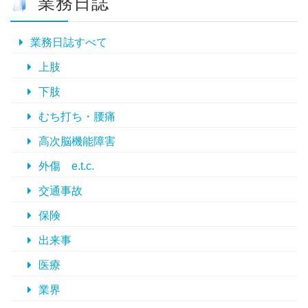
業務日誌
カ
イ
ブ
業務日誌すべて
上肢
下肢
むち打ち・腰痛
高次脳機能障害
外傷 e.t.c.
交通事故
保険
出来事
医療
業界