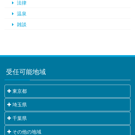
法律
温泉
雑談
受任可能地域
東京都
千代田区・中央区・港区・新宿区・文京区・台東区・
埼玉県
墨田区・江東区・品川区・目黒区・大田区・世田谷
さいたま市・川越市・熊谷市・川口市・行田市・秩父
千葉県
区・渋谷区・中野区・杉並区・豊島区・北区・荒川
市・所沢市・飯能市・加須市・本庄市・東松山市・春
区・板橋区・練馬区・足立区・葛飾区・江戸川区・八
千葉市・銚子市・市川市・船橋市・館山市・木更津
その他の地域
日部市・狭山市・羽生市・鴻巣市・深谷市・上尾市・
王子市・立川市・武蔵野市・三鷹市・青梅市・府中