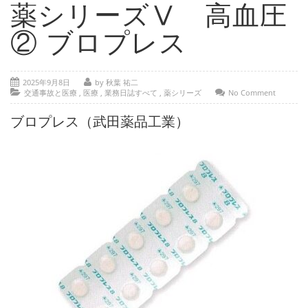
- 部位別解説 ～ 交通事故外傷の教科書
薬シリーズⅤ 高血圧
- 高次脳機能障害の皆様へ
② ブロプレス
保険の百科事典
2025年9月8日
by 秋葉 祐二
事務所紹介
交通事故と医療
,
医療
,
業務日誌すべて
,
薬シリーズ
No Comment
ご相談・お問い合わせ
ブロプレス（武田薬品工業）