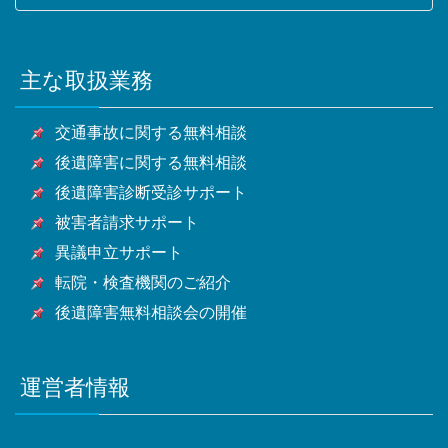
市・松戸市・野田市・茂原市・成田市・佐倉市・東金
草加市・越谷市・蕨市・戸田市・入間市・朝霞市・志
市・昭島市・調布市・町田市・小金井市・小平市・日
横浜市・川崎市・相模原市・小田原市・厚木市他神奈
市・旭市・習志野市・柏市・勝浦市・市原市・流山
木市・和光市・新座市・桶川市・久喜市・北本市・八
野市・東村山市・国分寺市・国立市・福生市・狛江
川県全域
市・八千代市・我孫子市・鴨川市・鎌ケ谷市・君津
潮市・富士見市・三郷市・蓮田市・坂戸市・幸手市・
市・東大和市・清瀬市・東久留米市・武蔵村山市・多
主な取扱業務
甲府市・山梨市・南アルプス市他山梨県全域・長野
市・富津市・浦安市・四街道市・袖ケ浦市・八街市・
鶴ヶ島市・日高市・吉川市・ふじみ野市・白岡市他埼
摩市・稲城市・羽村市・あきる野市・西東京市他東京
県・静岡県等
印西市・白井市・富里市・南房総市・匝瑳市・香取
玉県全域
都全域
交通事故に関する無料相談
市・山武市・いすみ市・大網白里市他千葉県全域
後遺障害に関する無料相談
後遺障害診断受診サポート
被害者請求サポート
異議申立サポート
転院・検査機関のご紹介
後遺障害無料相談会の開催
運営者情報