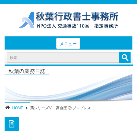
メニュー
HOME
お知らせと業務日誌
認定実績
- 後遺障害等級認定実績（初回申請）
- 後遺障害等級認定実績（異議申立）
HOME
薬シリーズⅤ 高血圧 ② ブロプレス
業務内容・報酬
部位別症状