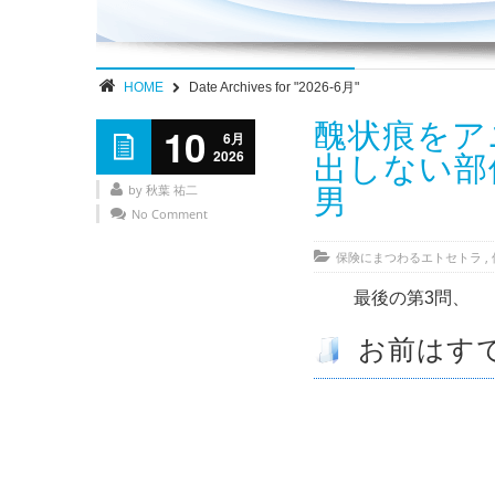
HOME
Date Archives for "2026-6月"
醜状痕をア
10
6月
2026
出しない部
by 秋葉 祐二
男
No Comment
保険にまつわるエトセトラ
,
最後の第3問、
お前はす