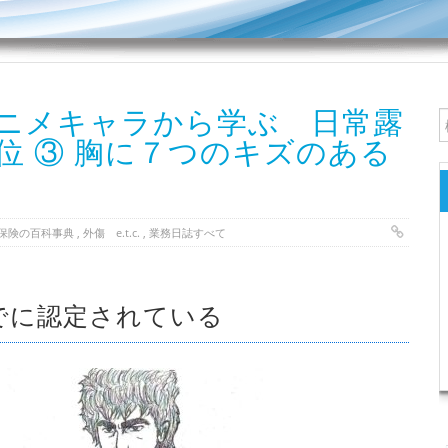
ニメキャラから学ぶ 日常露
位 ③ 胸に７つのキズのある
保険の百科事典
,
外傷 e.t.c.
,
業務日誌すべて
でに認定されている