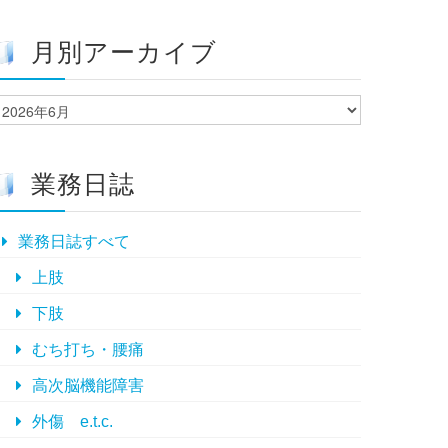
月別アーカイブ
月
別
ア
ー
業務日誌
カ
イ
ブ
業務日誌すべて
上肢
下肢
むち打ち・腰痛
高次脳機能障害
外傷 e.t.c.