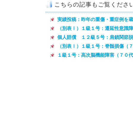
こちらの記事もご覧くださ
実績投稿：昨年の重傷・重症例を蔵
（別表Ⅰ）１級１号：遷延性意識
個人賠償 １２級５号：肩鎖関節
（別表Ⅰ）１級１号：脊髄損傷（
１級１号：高次脳機能障害（７０