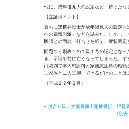
他に、成年後見人の設定など、待ったな
【立証ポイント】
直ちに連携弁護士が成年後見人の設定を
への電気刺激」などを試みた。しかし、
医師との面談・打合せを経て、症状固定
問題なく別表１の１級１号の認定となっ
き、示談を前に亡くなってしまった。す
は裁判で本人慰謝料と家族慰謝料の増額
ご家族とニ人三脚、できるだけのことは
（平成２９年２月）
« 併合５級：大腿骨顆上開放骨折、脛骨
（別表