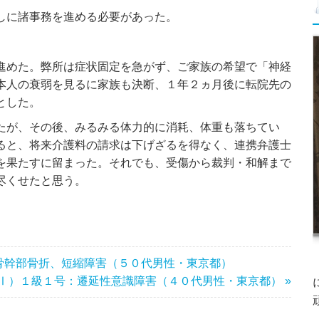
しに諸事務を進める必要があった。
進めた。弊所は症状固定を急がず、ご家族の希望で「神経
本人の衰弱を見るに家族も決断、１年２ヵ月後に転院先の
とした。
たが、その後、みるみる体力的に消耗、体重も落ちてい
ると、将来介護料の請求は下げざるを得なく、連携弁護士
を果たすに留まった。それでも、受傷から裁判・和解まで
尽くせたと思う。
骨幹部骨折、短縮障害（５０代男性・東京都）
Ⅰ）１級１号：遷延性意識障害（４０代男性・東京都） »