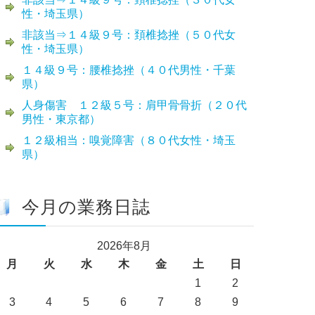
性・埼玉県）
非該当⇒１４級９号：頚椎捻挫（５０代女
性・埼玉県）
１４級９号：腰椎捻挫（４０代男性・千葉
県）
人身傷害 １２級５号：肩甲骨骨折（２０代
男性・東京都）
１２級相当：嗅覚障害（８０代女性・埼玉
県）
今月の業務日誌
2026年8月
月
火
水
木
金
土
日
1
2
3
4
5
6
7
8
9