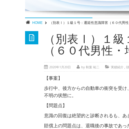
HOME
（別表Ⅰ）１級１号：遷延性意識障害（６０代男性
（別表Ⅰ）１級
（６０代男性・
2020年1月20日
by 秋葉 祐二
実績紹介
,
【事案】
歩行中、後方からの自動車の衝突を受け
不明の状態に。
【問題点】
意識の回復は絶望的と診断されるも、あ
賠償上の問題点は、退職後の事故であっ