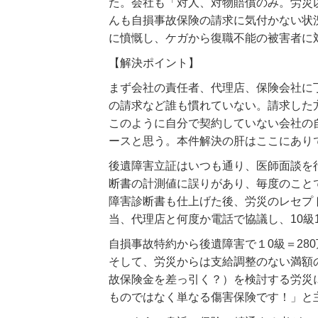
た。会社も「対人、対物賠償のみ。労災
んも自損事故保険の請求に気付かない状
に憤慨し、ケガから復職不能の被害者に
【解決ポイント】
まず会社の責任者、代理店、保険会社に
の請求など誰も慣れていない。請求した
このように自分で契約していない会社の
ースと思う。本件解決の肝はここにあり
後遺障害立証はいつも通り、医師面談を
断書の計測値に誤りがあり、毎度のこと
障害診断書も仕上げた後、労災のレセプ
当、代理店と何度か電話で協議し、10級
自損事故特約から後遺障害で１0級＝280万
そして、労災からは支給調整のない満額
故保険金を差っ引く？）を検討する労災
ものではなく単なる傷害保険です！」と