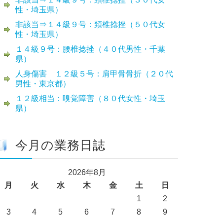
性・埼玉県）
非該当⇒１４級９号：頚椎捻挫（５０代女
性・埼玉県）
１４級９号：腰椎捻挫（４０代男性・千葉
県）
人身傷害 １２級５号：肩甲骨骨折（２０代
男性・東京都）
１２級相当：嗅覚障害（８０代女性・埼玉
県）
今月の業務日誌
2026年8月
月
火
水
木
金
土
日
1
2
3
4
5
6
7
8
9