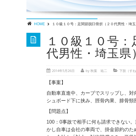
HOME
１０級１０号：足関節脱臼骨折（２０代男性・埼玉
１０級１０号：
代男性・埼玉県
2014年5月26日
by 秋葉 祐二
下肢（すね
【事案】
自動車直進中、カーブでスリップし、対
シュボード下に挟み、脛骨内果、腓骨頸
【問題点】
100：0事故で相手に何も請求できない
かし自車は会社の車両で、掛金節約のた