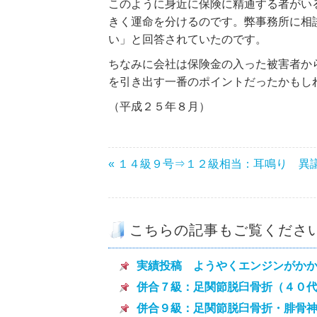
このように身近に保険に精通する者がい
きく運命を分けるのです。弊事務所に相
い」と回答されていたのです。
ちなみに会社は保険金の入った被害者か
を引き出す一番のポイントだったかもし
（平成２５年８月）
« １４級９号⇒１２級相当：耳鳴り 異
こちらの記事もご覧くださ
実績投稿 ようやくエンジンがか
併合７級：足関節脱臼骨折（４０
併合９級：足関節脱臼骨折・腓骨