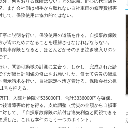
以外、何もおりる保険はない」との認識。肝心の代理店さ
況。また会社側は相手から取れない自社車両の修理費損害
対して、保険使用に協力的ではない。
丁寧に説明を行い、保険使用の道筋を作る。自損事故保険
方が皆のためになることを理解させなければならない。
自動車保険となると、ほとんどがそのまま泣き寝入りのケ
です。
行い、関節可動域の計測に立合う。しかし、完成された診
ですが後日計測値の修正をお願いした。併せて労災の後遺
ト開示請求を行い、自社認定へ漕ぎ着ける。保険会社の担
11号を抑える。
円、入院と通院で536000円、合計3336000円を確保。
の後遺障害給付を得る。支給調整（労災の金額から自損事
に対して、「自損事故保険の給付は逸失利益と同視できる
主張した。これも本件のもう一つのポイント。