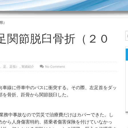
県）
足関節脱臼骨折（２０
）
、足、足指）
,
実績紹介
No Comment
向車線に停車中のバスに衝突する。その際、左足首をダッ
部を骨折、距骨から関節脱臼した。
。業務中事故なので労災で治療費だけはカバーできた。し
めから人身傷害特約、搭乗者傷害保険を付けていなかっ