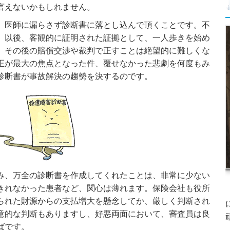
言えないかもしれません。
医師に漏らさず診断書に落とし込んで頂くことです。不
、以後、客観的に証明された証拠として、一人歩きを始め
、その後の賠償交渉や裁判で正すことは絶望的に難しくな
正が最大の焦点となった件、覆せなかった悲劇を何度もみ
診断書が事故解決の趨勢を決するのです。
、万全の診断書を作成してくれたことは、非常に少ない
きれなかった患者など、関心は薄れます。保険会社も役所
られた財源からの支払増大を懸念してか、厳しく判断され
意的な判断もありますし、好悪両面において、審査員は良
ばです。