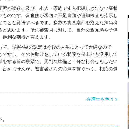
所が複数に及び、本人・家族ですら把握しきれない症状
いものです。審査側が親切に不足書類や追加検査を指示し
なことと覚悟すべきです。多数の審査案件を抱えた担当者
ると思います。その審査員に対して、自分の親兄弟や子供
、過剰な期待と言えます。
て、障害○級の認定は今後の人生にとって命綱なので
きですし、そのお助けをしている私達を是非とも活用して
載をする前の段階で、周到な準備と十分な打合せをしたい
は言えませんが、被害者さんの命綱を繋ぐべく、相応の働
弁護士も色々 »
い。