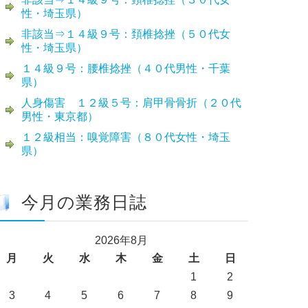
性・埼玉県）
非該当⇒１４級９号：頚椎捻挫（５０代女
性・埼玉県）
１４級９号：腰椎捻挫（４０代男性・千葉
県）
人身傷害 １２級５号：肩甲骨骨折（２０代
男性・東京都）
１２級相当：嗅覚障害（８０代女性・埼玉
県）
今月の業務日誌
2026年8月
月
火
水
木
金
土
日
1
2
3
4
5
6
7
8
9