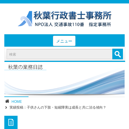
メニュー
HOME
お知らせと業務日誌
認定実績
- 後遺障害等級認定実績（初回申請）
- 後遺障害等級認定実績（異議申立）
HOME
実績投稿：子供さんの下肢・短縮障害は成長と共に治る傾向？
業務内容・報酬
部位別症状