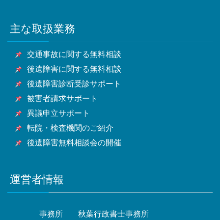
市・昭島市・調布市・町田市・小金井市・小平市・日
横浜市・川崎市・相模原市・小田原市・厚木市他神奈
市・旭市・習志野市・柏市・勝浦市・市原市・流山
木市・和光市・新座市・桶川市・久喜市・北本市・八
野市・東村山市・国分寺市・国立市・福生市・狛江
川県全域
市・八千代市・我孫子市・鴨川市・鎌ケ谷市・君津
潮市・富士見市・三郷市・蓮田市・坂戸市・幸手市・
市・東大和市・清瀬市・東久留米市・武蔵村山市・多
主な取扱業務
甲府市・山梨市・南アルプス市他山梨県全域・長野
市・富津市・浦安市・四街道市・袖ケ浦市・八街市・
鶴ヶ島市・日高市・吉川市・ふじみ野市・白岡市他埼
摩市・稲城市・羽村市・あきる野市・西東京市他東京
県・静岡県等
印西市・白井市・富里市・南房総市・匝瑳市・香取
玉県全域
都全域
交通事故に関する無料相談
市・山武市・いすみ市・大網白里市他千葉県全域
後遺障害に関する無料相談
後遺障害診断受診サポート
被害者請求サポート
異議申立サポート
転院・検査機関のご紹介
後遺障害無料相談会の開催
運営者情報
事務所
秋葉行政書士事務所