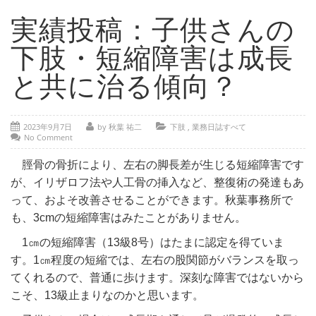
- 部位別解説 ～ 交通事故外傷の教科書
実績投稿：子供さんの
- 高次脳機能障害の皆様へ
下肢・短縮障害は成長
保険の百科事典
と共に治る傾向？
事務所紹介
ご相談・お問い合わせ
2023年9月7日
by 秋葉 祐二
下肢
,
業務日誌すべて
No Comment
脛骨の骨折により、左右の脚長差が生じる短縮障害です
が、イリザロフ法や人工骨の挿入など、整復術の発達もあ
って、およそ改善させることができます。秋葉事務所で
も、3cmの短縮障害はみたことがありません。
1㎝の短縮障害（13級8号）はたまに認定を得ていま
す。1㎝程度の短縮では、左右の股関節がバランスを取っ
てくれるので、普通に歩けます。深刻な障害ではないから
こそ、13級止まりなのかと思います。