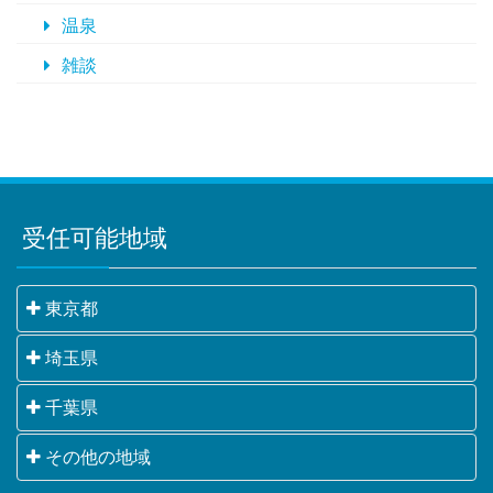
温泉
雑談
受任可能地域
東京都
千代田区・中央区・港区・新宿区・文京区・台東区・
埼玉県
墨田区・江東区・品川区・目黒区・大田区・世田谷
さいたま市・川越市・熊谷市・川口市・行田市・秩父
千葉県
区・渋谷区・中野区・杉並区・豊島区・北区・荒川
市・所沢市・飯能市・加須市・本庄市・東松山市・春
区・板橋区・練馬区・足立区・葛飾区・江戸川区・八
千葉市・銚子市・市川市・船橋市・館山市・木更津
その他の地域
日部市・狭山市・羽生市・鴻巣市・深谷市・上尾市・
王子市・立川市・武蔵野市・三鷹市・青梅市・府中
市・松戸市・野田市・茂原市・成田市・佐倉市・東金
草加市・越谷市・蕨市・戸田市・入間市・朝霞市・志