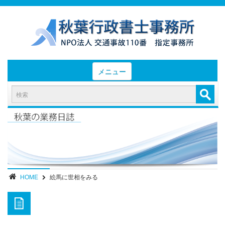
メニュー
HOME
お知らせと業務日誌
認定実績
- 後遺障害等級認定実績（初回申請）
- 後遺障害等級認定実績（異議申立）
HOME
絵馬に世相をみる
業務内容・報酬
部位別症状