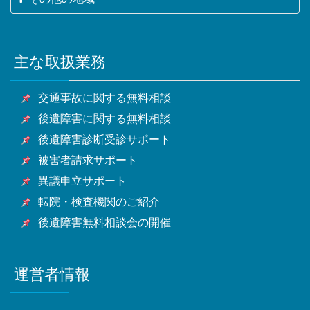
日部市・狭山市・羽生市・鴻巣市・深谷市・上尾市・
王子市・立川市・武蔵野市・三鷹市・青梅市・府中
市・松戸市・野田市・茂原市・成田市・佐倉市・東金
草加市・越谷市・蕨市・戸田市・入間市・朝霞市・志
市・昭島市・調布市・町田市・小金井市・小平市・日
横浜市・川崎市・相模原市・小田原市・厚木市他神奈
市・旭市・習志野市・柏市・勝浦市・市原市・流山
木市・和光市・新座市・桶川市・久喜市・北本市・八
野市・東村山市・国分寺市・国立市・福生市・狛江
川県全域
市・八千代市・我孫子市・鴨川市・鎌ケ谷市・君津
潮市・富士見市・三郷市・蓮田市・坂戸市・幸手市・
市・東大和市・清瀬市・東久留米市・武蔵村山市・多
主な取扱業務
甲府市・山梨市・南アルプス市他山梨県全域・長野
市・富津市・浦安市・四街道市・袖ケ浦市・八街市・
鶴ヶ島市・日高市・吉川市・ふじみ野市・白岡市他埼
摩市・稲城市・羽村市・あきる野市・西東京市他東京
県・静岡県等
印西市・白井市・富里市・南房総市・匝瑳市・香取
玉県全域
都全域
交通事故に関する無料相談
市・山武市・いすみ市・大網白里市他千葉県全域
後遺障害に関する無料相談
後遺障害診断受診サポート
被害者請求サポート
異議申立サポート
転院・検査機関のご紹介
後遺障害無料相談会の開催
運営者情報