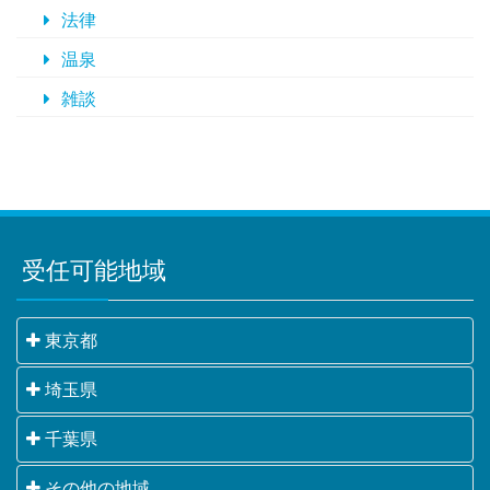
法律
温泉
雑談
受任可能地域
東京都
千代田区・中央区・港区・新宿区・文京区・台東区・
埼玉県
墨田区・江東区・品川区・目黒区・大田区・世田谷
さいたま市・川越市・熊谷市・川口市・行田市・秩父
千葉県
区・渋谷区・中野区・杉並区・豊島区・北区・荒川
市・所沢市・飯能市・加須市・本庄市・東松山市・春
区・板橋区・練馬区・足立区・葛飾区・江戸川区・八
千葉市・銚子市・市川市・船橋市・館山市・木更津
その他の地域