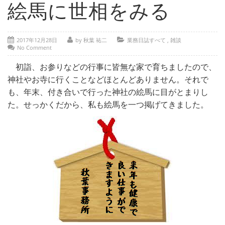
- 部位別解説 ～ 交通事故外傷の教科書
絵馬に世相をみる
- 高次脳機能障害の皆様へ
2017年12月28日
by 秋葉 祐二
業務日誌すべて
,
雑談
保険の百科事典
No Comment
事務所紹介
初詣、お参りなどの行事に皆無な家で育ちましたので、
神社やお寺に行くことなどほとんどありません。それで
ご相談・お問い合わせ
も、年末、付き合いで行った神社の絵馬に目がとまりし
た。せっかくだから、私も絵馬を一つ掲げてきました。