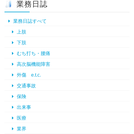
業務日誌
カ
イ
ブ
業務日誌すべて
上肢
下肢
むち打ち・腰痛
高次脳機能障害
外傷 e.t.c.
交通事故
保険
出来事
医療
業界