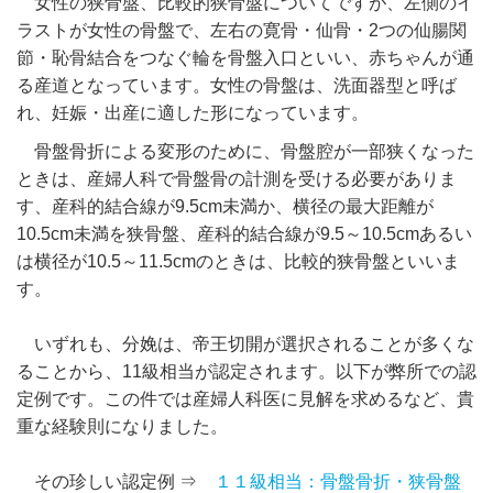
女性の狭骨盤、比較的狭骨盤についてですが、左側のイ
ラストが女性の骨盤で、左右の寛骨・仙骨・2つの仙腸関
節・恥骨結合をつなぐ輪を骨盤入口といい、赤ちゃんが通
る産道となっています。女性の骨盤は、洗面器型と呼ば
れ、妊娠・出産に適した形になっています。
骨盤骨折による変形のために、骨盤腔が一部狭くなった
ときは、産婦人科で骨盤骨の計測を受ける必要がありま
す、産科的結合線が9.5cm未満か、横径の最大距離が
10.5cm未満を狭骨盤、産科的結合線が9.5～10.5cmあるい
は横径が10.5～11.5cmのときは、比較的狭骨盤といいま
す。
いずれも、分娩は、帝王切開が選択されることが多くな
ることから、11級相当が認定されます。以下が弊所での認
定例です。この件では産婦人科医に見解を求めるなど、貴
重な経験則になりました。
その珍しい認定例 ⇒
１１級相当：骨盤骨折・狭骨盤