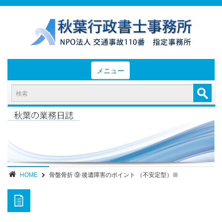
メニュー
HOME
お知らせと業務日誌
認定実績
- 後遺障害等級認定実績（初回申請）
- 後遺障害等級認定実績（異議申立）
HOME
骨盤骨折 ⑨ 後遺障害のポイント （不安定型）Ⅲ
業務内容・報酬
部位別症状