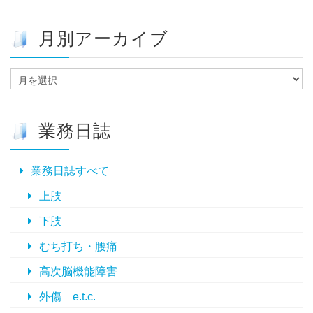
月別アーカイブ
月
別
ア
ー
業務日誌
カ
イ
ブ
業務日誌すべて
上肢
下肢
むち打ち・腰痛
高次脳機能障害
外傷 e.t.c.