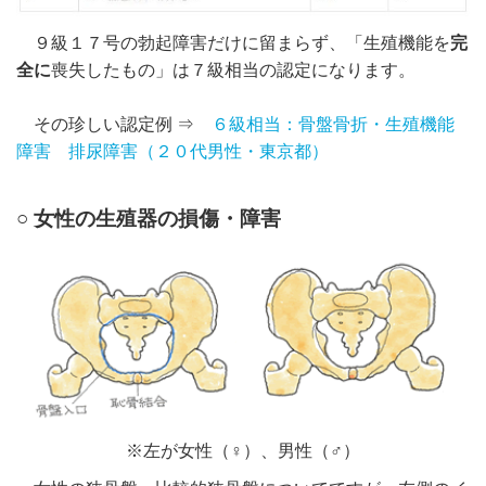
９級１７号の勃起障害だけに留まらず、「生殖機能を
完
全に
喪失したもの」は７級相当の認定になります。
その珍しい認定例 ⇒
６級相当：骨盤骨折・生殖機能
障害 排尿障害（２０代男性・東京都）
○ 女性の生殖器の損傷・障害
※左が女性（♀）、男性（♂）