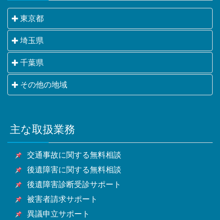
東京都
千代田区・中央区・港区・新宿区・文京区・台東区・
埼玉県
墨田区・江東区・品川区・目黒区・大田区・世田谷
さいたま市・川越市・熊谷市・川口市・行田市・秩父
千葉県
区・渋谷区・中野区・杉並区・豊島区・北区・荒川
市・所沢市・飯能市・加須市・本庄市・東松山市・春
区・板橋区・練馬区・足立区・葛飾区・江戸川区・八
千葉市・銚子市・市川市・船橋市・館山市・木更津
その他の地域
日部市・狭山市・羽生市・鴻巣市・深谷市・上尾市・
王子市・立川市・武蔵野市・三鷹市・青梅市・府中
市・松戸市・野田市・茂原市・成田市・佐倉市・東金
草加市・越谷市・蕨市・戸田市・入間市・朝霞市・志
市・昭島市・調布市・町田市・小金井市・小平市・日
横浜市・川崎市・相模原市・小田原市・厚木市他神奈
市・旭市・習志野市・柏市・勝浦市・市原市・流山
木市・和光市・新座市・桶川市・久喜市・北本市・八
野市・東村山市・国分寺市・国立市・福生市・狛江
川県全域
市・八千代市・我孫子市・鴨川市・鎌ケ谷市・君津
潮市・富士見市・三郷市・蓮田市・坂戸市・幸手市・
市・東大和市・清瀬市・東久留米市・武蔵村山市・多
主な取扱業務
甲府市・山梨市・南アルプス市他山梨県全域・長野
市・富津市・浦安市・四街道市・袖ケ浦市・八街市・
鶴ヶ島市・日高市・吉川市・ふじみ野市・白岡市他埼
摩市・稲城市・羽村市・あきる野市・西東京市他東京
県・静岡県等
印西市・白井市・富里市・南房総市・匝瑳市・香取
玉県全域
都全域
交通事故に関する無料相談
市・山武市・いすみ市・大網白里市他千葉県全域
後遺障害に関する無料相談
後遺障害診断受診サポート
被害者請求サポート
異議申立サポート