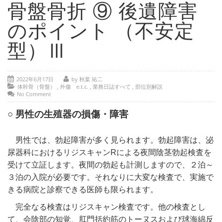
- 部位別解説 ～ 交通事故外傷の教科書
骨盤骨折 ⑨ 後遺障害
- 高次脳機能障害の皆様へ
のポイント （不安定
保険の百科事典
型）Ⅲ
事務所紹介
2022年6月17日
by 秋葉 祐二
ご相談・お問い合わせ
体幹骨（骨盤）
,
外傷 e.t.c.
,
業務日誌すべて
,
部位別解説
No Comment
○ 男性の生殖器の損傷・障害
男性では、勃起障害が多く見られます。勃起障害は、泌
尿器科におけるリジスキャンRによる夜間陰茎勃起検査を
受けて立証します。夜間の勃起も計測しますので、２泊～
３泊の入院が必要です。それなりに大変な検査で、実施で
きる病院と診察できる医師も限られます。
完全なる検査はリジスキャン検査です。他の検査とし
て、会陰部の知覚、肛門括約筋のトーヌスおよび球海綿反