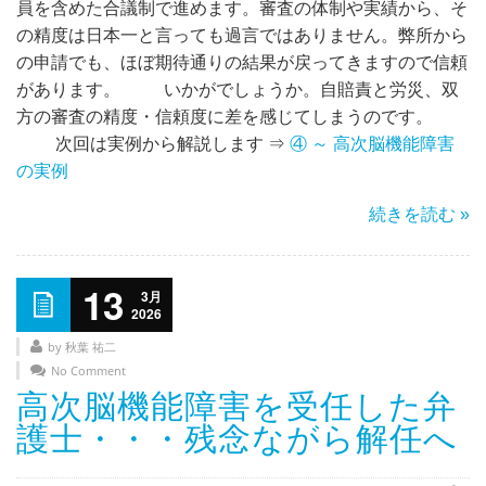
員を含めた合議制で進めます。審査の体制や実績から、そ
の精度は日本一と言っても過言ではありません。弊所から
の申請でも、ほぼ期待通りの結果が戻ってきますので信頼
があります。 いかがでしょうか。自賠責と労災、双
方の審査の精度・信頼度に差を感じてしまうのです。
次回は実例から解説します ⇒
④ ～ 高次脳機能障害
の実例
続きを読む »
13
3月
2026
by 秋葉 祐二
No Comment
高次脳機能障害を受任した弁
護士・・・残念ながら解任へ