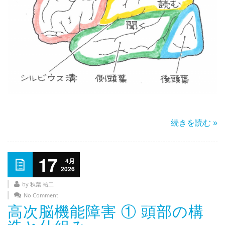
続きを読む »
17
4月
2026
by 秋葉 祐二
No Comment
高次脳機能障害 ① 頭部の構