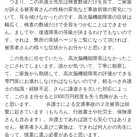
つまり、この弁護士先生は検査数値だけを見て、ご家族
が訴える被害者さんの性格の変化など事故前後の変化につ
いて、耳を傾けなかったのです。高次脳機能障害の症状は
幅広く、検査の数値だけで全容をつかむことはできませ
ん。ましてや、後遺障害の等級が決まるわけでもないので
す。それは、弊所の実績ページをご覧になって頂ければ、
被害者さんの様々な症状からお分かりと思います。
この先生に任せていたら、高次脳機能障害はなかったこ
とにされてしまいます。誰かが気づいて、丁寧に観察し
て、ご家族から熟聴して、高次脳機能障害の評価ができる
専門医にお連れしなければならないのです。頼るべき弁護
士の知識・経験不足、さらに謙虚さを欠いた対応によっ
て、このまま任せると1000万円程度を失う危険があった
と思います。 弁護士による交通事故の２次被害は頻
繁に起きています（もちろん、行政書士や社労士、保険屋
さんも含みます）。弁護士であれば誰でも安心ではありま
せん。被害者さん及びご家族は、できれば何人かの先生に
会って、慎重に選ぶ必要があると思います。