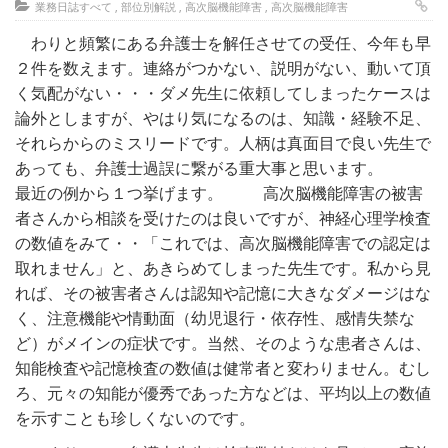
業務日誌すべて
,
部位別解説
,
高次脳機能障害
,
高次脳機能障害
わりと頻繁にある弁護士を解任させての受任、今年も早
２件を数えます。連絡がつかない、説明がない、動いて頂
く気配がない・・・ダメ先生に依頼してしまったケースは
論外としますが、やはり気になるのは、知識・経験不足、
それらからのミスリードです。人柄は真面目で良い先生で
あっても、弁護士過誤に繋がる重大事と思います。
最近の例から１つ挙げます。 高次脳機能障害の被害
者さんから相談を受けたのは良いですが、神経心理学検査
の数値をみて・・「これでは、高次脳機能障害での認定は
取れません」と、あきらめてしまった先生です。私から見
れば、その被害者さんは認知や記憶に大きなダメージはな
く、注意機能や情動面（幼児退行・依存性、感情失禁な
ど）がメインの症状です。当然、そのような患者さんは、
知能検査や記憶検査の数値は健常者と変わりません。むし
ろ、元々の知能が優秀であった方などは、平均以上の数値
を示すことも珍しくないのです。