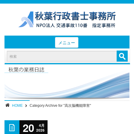
メニュー
HOME
お知らせと業務日誌
認定実績
- 後遺障害等級認定実績（初回申請）
- 後遺障害等級認定実績（異議申立）
HOME
Category Archive for "高次脳機能障害"
業務内容・報酬
20
部位別症状
4月
2026