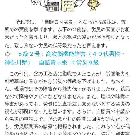
それでは、「自賠責＞労災」となった等級認定、弊
所での実例を挙げます。以下の２例は、労災の審査がお粗
末だったと言うより、双方の視点の違いが浮き彫りとなっ
た、致し方ない労災の低等級だったと言えます。
👉
５級２号：高次脳機能障害（４０代男性・
神奈川県） 自賠責５級 ⇒ 労災９級
この件は、父の工務店に復職できたことが、労働能力を
判断基準に置きがちな労災の等級を下げました。もちろ
ん、現場ではその障害から能力低下がありましたが、親元
なので降格やクビになどなりません。また、睡眠や味覚に
障害があっても、労働には直接差し支えないとする労災の
視点が邪魔になったと思います。さらに、自賠責の申請か
ら労災の申請まで、その数か月の期間に回復が進んだこと
も、労災顧問医の診察で把握されました。これらの点が低
等級の原因です。あまりの等級ダウンから、労災に審査請