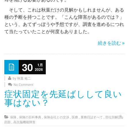
そして、これは秋葉だけの見解かもしれませんが、ある
種の予断を持つことです。「こんな障害があるのでは？」
という、あてずっぽうや予想ですが、調査を進めるにつれ
て当たっていたことが何度もありました。
続きを読む »
30
1月
2026
by 秋葉 祐二
No Comment
症状固定を先延ばしして良い
事はない？
保険
,
保険の百科事典
,
保険会社との交渉
,
医療
,
業務日誌すべて
,
部位別解説
,
顔面
,
高次脳機能障害