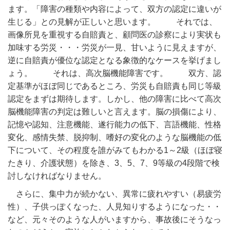
ます。「障害の種類や内容によって、双方の認定に違いが
生じる」との見解が正しいと思います。 それでは、
画像所見を重視する自賠責と、顧問医の診察により実状も
加味する労災・・・労災が一見、甘いように見えますが、
逆に自賠責が優位な認定となる象徴的なケースを挙げまし
ょう。 それは、高次脳機能障害です。 双方、認
定基準がほぼ同じであるところ、労災も自賠責も同じ等級
認定をまずは期待します。しかし、他の障害に比べて高次
脳機能障害の判定は難しいと言えます。脳の損傷により、
記憶や認知、注意機能、遂行能力の低下、言語機能、性格
変化、感情失禁、脱抑制、嗜好の変化のような脳機能の低
下について、その程度を誰がみてもわかる1～2級（ほぼ寝
たきり、介護状態）を除き、3、5、7、9等級の4段階で検
討しなければなりません。
さらに、集中力が続かない、異常に疲れやすい（易疲労
性）、子供っぽくなった、人見知りするようになった・・
など、元々そのような人がいますから、事故後にそうなっ