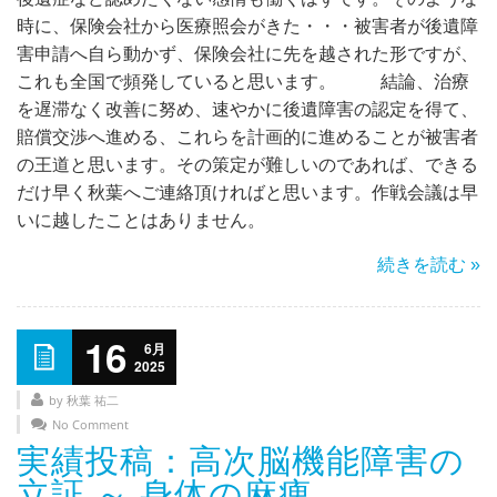
時に、保険会社から医療照会がきた・・・被害者が後遺障
害申請へ自ら動かず、保険会社に先を越された形ですが、
これも全国で頻発していると思います。 結論、治療
を遅滞なく改善に努め、速やかに後遺障害の認定を得て、
賠償交渉へ進める、これらを計画的に進めることが被害者
の王道と思います。その策定が難しいのであれば、できる
だけ早く秋葉へご連絡頂ければと思います。作戦会議は早
いに越したことはありません。
続きを読む »
16
6月
2025
by 秋葉 祐二
No Comment
実績投稿：高次脳機能障害の
立証 ～ 身体の麻痺