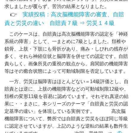
求しましたが覆らず、苦渋の結果となりました。
👉
実績投稿：高次脳機能障害の審査、自賠
責と労災の違い 自賠責７級 ⇒ 労災１４級
このケースは、自賠責は高次脳機能障害の認定を「神経
系統の障害」として、一まとめに7級としました。頚椎や
鎖骨、上肢・下肢にも骨折があり、痛み・しびれの残存が
多く、それら神経症状と脳障害を併せての認定です。自賠
責らしく、画像所見の重視の観点から、肩関節の機能障害
等はその癒合状態によって可動域制限を否定しています。
一方、労災は脳障害はほとんどない＝14級評価とし、自
賠責とは逆に、上肢の機能障害などの可動域制限12級や、
頚椎の変形11級を容易に認めています。それぞれ真逆の結
果に・・まさに、本シリーズのテーマ「自賠責と労災の認
定基準の違い」を体現している実例です。 高次脳
機能障害について、弊所では自賠責と労災をほぼ同じ等級
に認定させていますが、上記のような逆転の結果も数件生