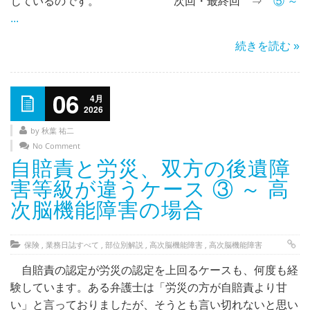
じているのです。 次回・最終回 ⇒
⑤ ～
...
続きを読む »
06
4月
2026
by 秋葉 祐二
No Comment
自賠責と労災、双方の後遺障
害等級が違うケース ③ ～ 高
次脳機能障害の場合
保険
,
業務日誌すべて
,
部位別解説
,
高次脳機能障害
,
高次脳機能障害
自賠責の認定が労災の認定を上回るケースも、何度も経
験しています。ある弁護士は「労災の方が自賠責より甘
い」と言っておりましたが、そうとも言い切れないと思い