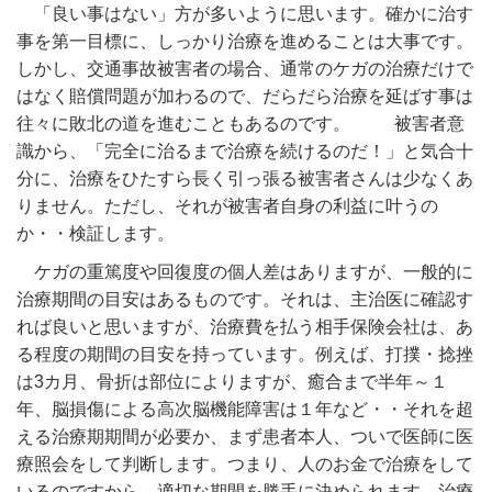
「良い事はない」方が多いように思います。確かに治す
事を第一目標に、しっかり治療を進めることは大事です。
しかし、交通事故被害者の場合、通常のケガの治療だけで
はなく賠償問題が加わるので、だらだら治療を延ばす事は
往々に敗北の道を進むこともあるのです。 被害者意
識から、「完全に治るまで治療を続けるのだ！」と気合十
分に、治療をひたすら長く引っ張る被害者さんは少なくあ
りません。ただし、それが被害者自身の利益に叶うの
か・・検証します。
ケガの重篤度や回復度の個人差はありますが、一般的に
治療期間の目安はあるものです。それは、主治医に確認す
れば良いと思いますが、治療費を払う相手保険会社は、あ
る程度の期間の目安を持っています。例えば、打撲・捻挫
は3カ月、骨折は部位によりますが、癒合まで半年～１
年、脳損傷による高次脳機能障害は１年など・・それを超
える治療期期間が必要か、まず患者本人、ついで医師に医
療照会をして判断します。つまり、人のお金で治療をして
いるのですから、適切な期間を勝手に決められます。治療