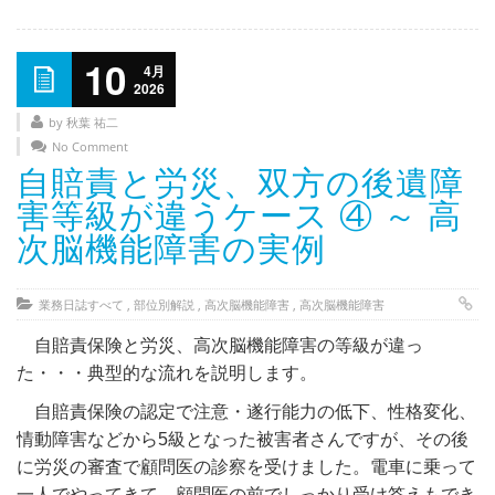
10
4月
2026
by 秋葉 祐二
No Comment
自賠責と労災、双方の後遺障
害等級が違うケース ④ ～ 高
次脳機能障害の実例
業務日誌すべて
,
部位別解説
,
高次脳機能障害
,
高次脳機能障害
自賠責保険と労災、高次脳機能障害の等級が違っ
た・・・典型的な流れを説明します。
自賠責保険の認定で注意・遂行能力の低下、性格変化、
情動障害などから5級となった被害者さんですが、その後
に労災の審査で顧問医の診察を受けました。電車に乗って
一人でやってきて、顧問医の前でしっかり受け答えもでき