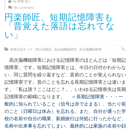
by 秋葉 祐二
No Comment
円楽師匠、短期記憶障害も
「昔覚えた落語は忘れてな
い」
業務日誌すべて
,
部位別解説
,
高次脳機能障害
,
高次脳機能障害
高次脳機能障害における記憶障害のほとんどは「短期記
憶障害」です。短期記憶障害とは、今日の日付がわからな
い、同じ質問を繰り返すなど、直前のことが覚えられない
記憶障害です。昔のことを忘れる長期記憶障害とは違いま
す。「私は誰？ここはどこ？」、いわゆる記憶喪失は長期
記憶障害の範疇になります。
○ 長期記憶障害・・・一
般的に知られていること（信号は赤で止まる）、当たり前
のこと（日曜日は休み）を忘れる。また、自分が通った学
校の名前や自分の職業、新婚旅行は何処に行ったかなど、
名称や出来事を忘れてしまい、最終的には家族の名前や顔