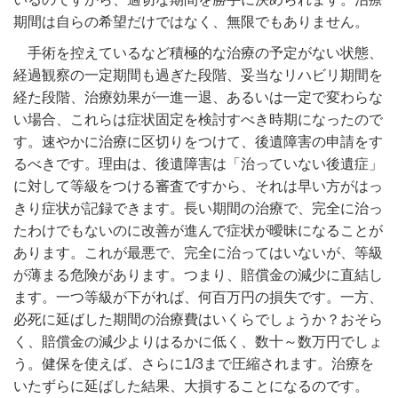
期間は自らの希望だけではなく、無限でもありません。
手術を控えているなど積極的な治療の予定がない状態、
経過観察の一定期間も過ぎた段階、妥当なリハビリ期間を
経た段階、治療効果が一進一退、あるいは一定で変わらな
い場合、これらは症状固定を検討すべき時期になったので
す。速やかに治療に区切りをつけて、後遺障害の申請をす
るべきです。理由は、後遺障害は「治っていない後遺症」
に対して等級をつける審査ですから、それは早い方がはっ
きり症状が記録できます。長い期間の治療で、完全に治っ
たわけでもないのに改善が進んで症状が曖昧になることが
あります。これが最悪で、完全に治ってはいないが、等級
が薄まる危険があります。つまり、賠償金の減少に直結し
ます。一つ等級が下がれば、何百万円の損失です。一方、
必死に延ばした期間の治療費はいくらでしょうか？おそら
く、賠償金の減少よりはるかに低く、数十～数万円でしょ
う。健保を使えば、さらに1/3まで圧縮されます。治療を
いたずらに延ばした結果、大損することになるのです。