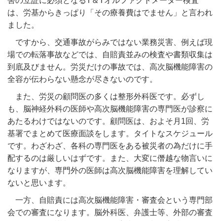
害の立証に必須となるT＆Tオルファクトメーター検査
は、労基からきっぱり「その療養費はでません」と言われ
ました。
ですから、交通事故がらみではない業務災害、例えば現
場での転落事故などでは、自賠責並みの検査や書類収集は
到底及びません。労災だけの事故では、高次脳機能障害の
全容が伝わらない懸念が尽きないのです。
また、労災の顧問医の多くは整形外科医です。必ずし
も、脳神経外科の医師や高次脳機能障害の専門医が診察に
あたるわけではないのです。顧問医は、およそ月1回、労
基署でまとめて医療面談をします。タイトなスケジュール
です。わざわざ、各科の専門医をある被災者の為だけに手
配するのは厳しいはずです。また、大変に僭越な物言いに
なりますが、専門外の医師は高次脳機能障害を理解してい
ないと思います。
一方、自賠責には高次脳機能障害・審査会という専門部
会での審査になります。脳外科医、弁護士等、外部の審査