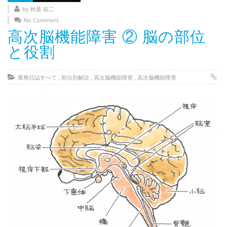
- 部位別解説 ～ 交通事故外傷の教科書
by 秋葉 祐二
No Comment
- 高次脳機能障害の皆様へ
高次脳機能障害 ② 脳の部位
保険の百科事典
と役割
事務所紹介
業務日誌すべて
,
部位別解説
,
高次脳機能障害
,
高次脳機能障害
ご相談・お問い合わせ