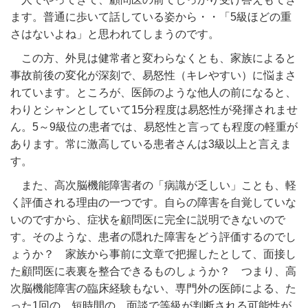
ます。普通に歩いて話している姿から・・「5級ほどの重
さはないよね」と思われてしまうのです。
この方、外見は健常者と変わらなくとも、家族によると
事故前後の変化が深刻で、易怒性（キレやすい）に悩まさ
れています。ところが、医師のような他人の前になると、
わりとシャンとしていて15分程度は易怒性が発揮されませ
ん。5～9級位の患者では、易怒性と言っても程度の軽重が
あります。常に激高している患者さんは3級以上と言えま
す。
また、高次脳機能障害者の「病識が乏しい」ことも、軽
く評価される理由の一つです。自らの障害を自覚していな
いのですから、症状を顧問医に完全に説明できないので
す。そのような、患者の隠れた障害をどう評価するのでし
ょうか？ 家族から事前に文章で把握したとして、面接し
た顧問医に表裏を整合できるものしょうか？ つまり、高
次脳機能障害の臨床経験もない、専門外の医師による、た
った1回の、短時間の、面談で等級が判断される可能性が