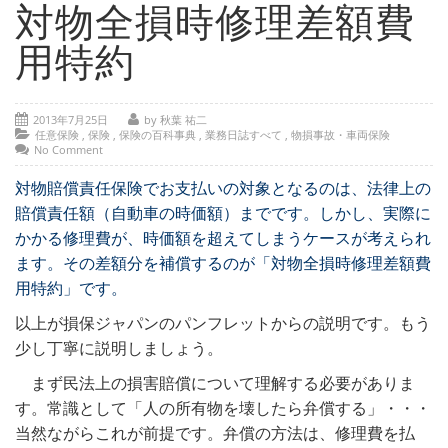
- 部位別解説 ～ 交通事故外傷の教科書
対物全損時修理差額費
- 高次脳機能障害の皆様へ
用特約
保険の百科事典
2013年7月25日
by 秋葉 祐二
事務所紹介
任意保険
,
保険
,
保険の百科事典
,
業務日誌すべて
,
物損事故・車両保険
No Comment
ご相談・お問い合わせ
対物賠償責任保険でお支払いの対象となるのは、法律上の
賠償責任額（自動車の時価額）までです。しかし、実際に
かかる修理費が、時価額を超えてしまうケースが考えられ
ます。その差額分を補償するのが「対物全損時修理差額費
用特約」です。
以上が損保ジャパンのパンフレットからの説明です。もう
少し丁寧に説明しましょう。
まず民法上の損害賠償について理解する必要がありま
す。常識として「人の所有物を壊したら弁償する」・・・
当然ながらこれが前提です。弁償の方法は、修理費を払