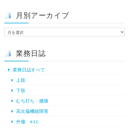
月別アーカイブ
月
別
ア
ー
業務日誌
カ
イ
ブ
業務日誌すべて
上肢
下肢
むち打ち・腰痛
高次脳機能障害
外傷 e.t.c.