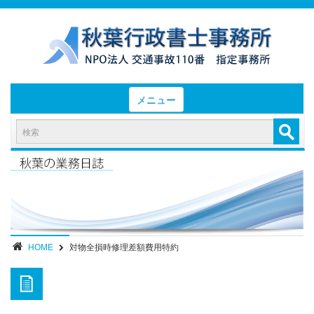
メニュー
HOME
お知らせと業務日誌
認定実績
- 後遺障害等級認定実績（初回申請）
- 後遺障害等級認定実績（異議申立）
HOME
対物全損時修理差額費用特約
業務内容・報酬
部位別症状