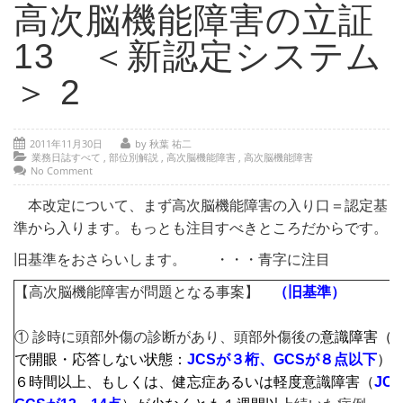
- 部位別解説 ～ 交通事故外傷の教科書
高次脳機能障害の立証
- 高次脳機能障害の皆様へ
13 ＜新認定システム
保険の百科事典
＞ 2
事務所紹介
2011年11月30日
by 秋葉 祐二
ご相談・お問い合わせ
業務日誌すべて
,
部位別解説
,
高次脳機能障害
,
高次脳機能障害
No Comment
本改定について、まず高次脳機能障害の入り口＝認定基
準から入ります。もっとも注目すべきところだからです。
旧基準をおさらいします。 ・・・青字に注目
【高次脳機能障害が問題となる事案】
（旧基準）
① 診時に頭部外傷の診断があり、頭部外傷後の
意識障害（
で開眼・応答しない状態：
JCSが３桁、GCSが８点以下
）
６時間以上、もしくは、健忘症あるいは軽度意識障害（
JC