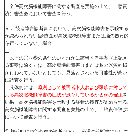
全件高次脳機能障害に関する調査を実施の上で、自賠責保
済）審査会において審査を行う。
Ｂ． 後進障害診断書において、高次脳機能障害を示唆する
が認められない
(
診療医が高次脳機能障害または脳の器質的
を行っていない）場合
以下の①～⑤の条件のいずれかに該当する事案（上記Ａ．
る事案は除く）は、高次脳機能障害（または脳の器質的損傷
が行われていないとしても、見落とされいる可能性が高いた
に調査を行う。
具体的には、
原則として被害者本人および家族に対して、
よる高次脳機能障害の症状が残存しているか否かの確認
を行
結果、高次脳機能障害を示唆する症状の残存が認められる場
高次脳機能障害に関する調査を実施の上で、自賠責保険(共
において審査を行う。
① 初診時に頭部外傷の診断があり、経過の診断書において