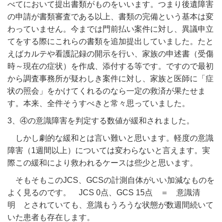
べてにおいて提出書類がものをいいます。つまり後遺障害
の申請が書類審査である以上、書類の完備という基本は変
わっていません。今までは門前払い案件に対し、異議申立
てをする際にこれらの書類を追加提出していました。たと
えばカルテや看護記録の開示を行い、家族の申述書（受傷
時～現在の症状）を作成、添付する等です。ですので最初
から調査事務所が疑わしき案件に対し、家族と医師に「症
状の照会」をかけてくれるのなら一定の救済が果たせま
す。本来、全件そうすべきと常々思っていました。
3、④の意識障害を判定する数値が緩和されました。
しかし劇的な緩和とは言い難いと思います。軽度の意識
障害（1週間以上）については変わらないと言えます。実
際この緩和により救われるケースは些少と思います。
そもそもこのJCS、GCSの計測自体がいい加減なものを
よく見るのです。 JCS 0点、GCS 15点 ＝ 意識清
明 とされていても、意識もうろうな状態が数週間続いて
いた患者も存在します。