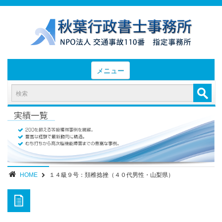
メニュー
HOME
お知らせと業務日誌
認定実績
- 後遺障害等級認定実績（初回申請）
- 後遺障害等級認定実績（異議申立）
HOME
１４級９号：頚椎捻挫（４０代男性・山梨県）
業務内容・報酬
部位別症状