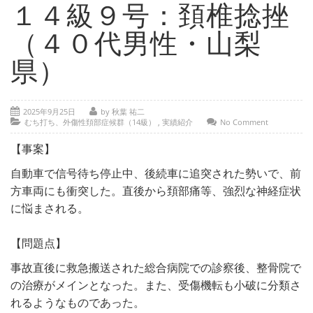
- 部位別解説 ～ 交通事故外傷の教科書
１４級９号：頚椎捻挫
- 高次脳機能障害の皆様へ
（４０代男性・山梨
保険の百科事典
県）
事務所紹介
2025年9月25日
by 秋葉 祐二
ご相談・お問い合わせ
むち打ち、外傷性頚部症候群（14級）
,
実績紹介
No Comment
【事案】
自動車で信号待ち停止中、後続車に追突された勢いで、前
方車両にも衝突した。直後から頚部痛等、強烈な神経症状
に悩まされる。
【問題点】
事故直後に救急搬送された総合病院での診察後、整骨院で
の治療がメインとなった。また、受傷機転も小破に分類さ
れるようなものであった。