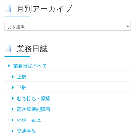
月別アーカイブ
月
別
ア
ー
業務日誌
カ
イ
ブ
業務日誌すべて
上肢
下肢
むち打ち・腰痛
高次脳機能障害
外傷 e.t.c.
交通事故