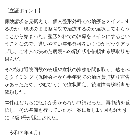
【立証ポイント】
保険請求を見据えて、個人整形外科での治療をメインにす
るのか、現状のまま整骨院で治療するのか選択してもらう
ことから始まった。整形外科での治療をメインにするとい
うことなので、通いやすい整形外科をいくつかピックアッ
プし、ご本人の決めた病院への紹介状を依頼する段取りを
組んだ。
その後は通院回数の管理や症状の推移を聞き取り、然るべ
きタイミング（保険会社から半年間での治療費打切り宣告
があったため、やむなく）で症状固定、後遺障害診断書を
依頼した。
本件はどちらに転ぶか分からない申請だった。再申請を覚
悟し、その準備も行っていたが、案に反し1ヶ月も経たず
に14級9号が認定された。
（令和７年４月）