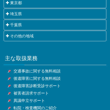
東京都
千代田区・中央区・港区・新宿区・文京区・台東区・
埼玉県
墨田区・江東区・品川区・目黒区・大田区・世田谷
さいたま市・川越市・熊谷市・川口市・行田市・秩父
千葉県
区・渋谷区・中野区・杉並区・豊島区・北区・荒川
市・所沢市・飯能市・加須市・本庄市・東松山市・春
区・板橋区・練馬区・足立区・葛飾区・江戸川区・八
千葉市・銚子市・市川市・船橋市・館山市・木更津
その他の地域
日部市・狭山市・羽生市・鴻巣市・深谷市・上尾市・
王子市・立川市・武蔵野市・三鷹市・青梅市・府中
市・松戸市・野田市・茂原市・成田市・佐倉市・東金
草加市・越谷市・蕨市・戸田市・入間市・朝霞市・志
市・昭島市・調布市・町田市・小金井市・小平市・日
横浜市・川崎市・相模原市・小田原市・厚木市他神奈
市・旭市・習志野市・柏市・勝浦市・市原市・流山
木市・和光市・新座市・桶川市・久喜市・北本市・八
野市・東村山市・国分寺市・国立市・福生市・狛江
川県全域
市・八千代市・我孫子市・鴨川市・鎌ケ谷市・君津
潮市・富士見市・三郷市・蓮田市・坂戸市・幸手市・
市・東大和市・清瀬市・東久留米市・武蔵村山市・多
主な取扱業務
甲府市・山梨市・南アルプス市他山梨県全域・長野
市・富津市・浦安市・四街道市・袖ケ浦市・八街市・
鶴ヶ島市・日高市・吉川市・ふじみ野市・白岡市他埼
摩市・稲城市・羽村市・あきる野市・西東京市他東京
県・静岡県等
印西市・白井市・富里市・南房総市・匝瑳市・香取
玉県全域
都全域
交通事故に関する無料相談
市・山武市・いすみ市・大網白里市他千葉県全域
後遺障害に関する無料相談
後遺障害診断受診サポート
被害者請求サポート
異議申立サポート
転院・検査機関のご紹介