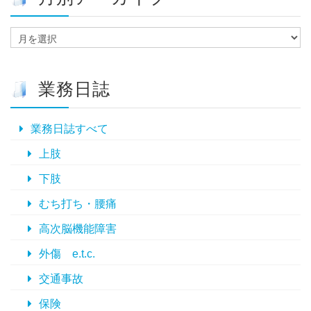
月
別
ア
ー
業務日誌
カ
イ
ブ
業務日誌すべて
上肢
下肢
むち打ち・腰痛
高次脳機能障害
外傷 e.t.c.
交通事故
保険