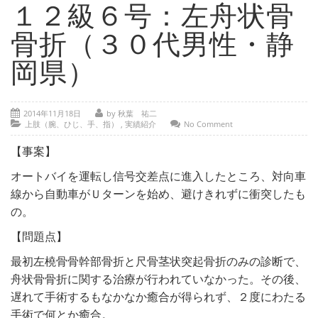
- 部位別解説 ～ 交通事故外傷の教科書
１２級６号：左舟状骨
- 高次脳機能障害の皆様へ
骨折（３０代男性・静
保険の百科事典
岡県）
事務所紹介
2014年11月18日
by 秋葉 祐二
ご相談・お問い合わせ
上肢（腕、ひじ、手、指）
,
実績紹介
No Comment
【事案】
オートバイを運転し信号交差点に進入したところ、対向車
線から自動車がＵターンを始め、避けきれずに衝突したも
の。
【問題点】
最初左橈骨骨幹部骨折と尺骨茎状突起骨折のみの診断で、
舟状骨骨折に関する治療が行われていなかった。その後、
遅れて手術するもなかなか癒合が得られず、２度にわたる
手術で何とか癒合。