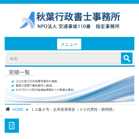
メニュー
HOME
お知らせと業務日誌
認定実績
- 後遺障害等級認定実績（初回申請）
- 後遺障害等級認定実績（異議申立）
HOME
１２級６号：左舟状骨骨折（３０代男性・静岡県）
業務内容・報酬
部位別症状