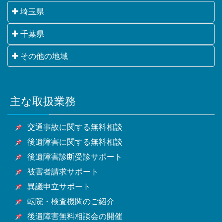
千代田区・中央区・港区・新宿区・文京区・台東区・
埼玉県
墨田区・江東区・品川区・目黒区・大田区・世田谷
さいたま市・川越市・熊谷市・川口市・行田市・秩父
千葉県
区・渋谷区・中野区・杉並区・豊島区・北区・荒川
市・所沢市・飯能市・加須市・本庄市・東松山市・春
区・板橋区・練馬区・足立区・葛飾区・江戸川区・八
千葉市・銚子市・市川市・船橋市・館山市・木更津
その他の地域
日部市・狭山市・羽生市・鴻巣市・深谷市・上尾市・
王子市・立川市・武蔵野市・三鷹市・青梅市・府中
市・松戸市・野田市・茂原市・成田市・佐倉市・東金
草加市・越谷市・蕨市・戸田市・入間市・朝霞市・志
市・昭島市・調布市・町田市・小金井市・小平市・日
横浜市・川崎市・相模原市・小田原市・厚木市他神奈
市・旭市・習志野市・柏市・勝浦市・市原市・流山
木市・和光市・新座市・桶川市・久喜市・北本市・八
野市・東村山市・国分寺市・国立市・福生市・狛江
川県全域
市・八千代市・我孫子市・鴨川市・鎌ケ谷市・君津
潮市・富士見市・三郷市・蓮田市・坂戸市・幸手市・
市・東大和市・清瀬市・東久留米市・武蔵村山市・多
主な取扱業務
甲府市・山梨市・南アルプス市他山梨県全域・長野
市・富津市・浦安市・四街道市・袖ケ浦市・八街市・
鶴ヶ島市・日高市・吉川市・ふじみ野市・白岡市他埼
摩市・稲城市・羽村市・あきる野市・西東京市他東京
県・静岡県等
印西市・白井市・富里市・南房総市・匝瑳市・香取
玉県全域
都全域
交通事故に関する無料相談
市・山武市・いすみ市・大網白里市他千葉県全域
後遺障害に関する無料相談
後遺障害診断受診サポート
被害者請求サポート
異議申立サポート
転院・検査機関のご紹介
後遺障害無料相談会の開催