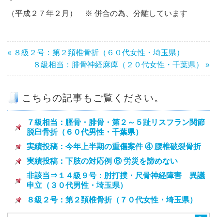
（平成２７年２月） ※ 併合の為、分離しています
« ８級２号：第２頚椎骨折（６０代女性・埼玉県）
８級相当：腓骨神経麻痺（２０代女性・千葉県） »
こちらの記事もご覧ください。
７級相当：脛骨・腓骨・第２～５趾リスフラン関節
脱臼骨折（６０代男性・千葉県）
実績投稿：今年上半期の重傷案件 ④ 腰椎破裂骨折
実績投稿：下肢の対応例 ⑧ 労災を諦めない
非該当⇒１４級９号：肘打撲・尺骨神経障害 異議
申立（３０代男性・埼玉県）
８級２号：第２頚椎骨折（７０代女性・埼玉県）