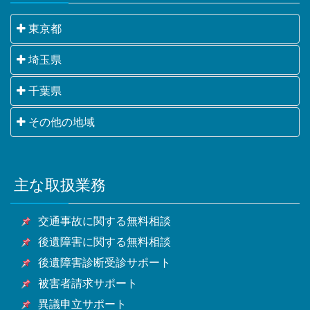
東京都
千代田区・中央区・港区・新宿区・文京区・台東区・
埼玉県
墨田区・江東区・品川区・目黒区・大田区・世田谷
さいたま市・川越市・熊谷市・川口市・行田市・秩父
千葉県
区・渋谷区・中野区・杉並区・豊島区・北区・荒川
市・所沢市・飯能市・加須市・本庄市・東松山市・春
区・板橋区・練馬区・足立区・葛飾区・江戸川区・八
千葉市・銚子市・市川市・船橋市・館山市・木更津
その他の地域
日部市・狭山市・羽生市・鴻巣市・深谷市・上尾市・
王子市・立川市・武蔵野市・三鷹市・青梅市・府中
市・松戸市・野田市・茂原市・成田市・佐倉市・東金
草加市・越谷市・蕨市・戸田市・入間市・朝霞市・志
市・昭島市・調布市・町田市・小金井市・小平市・日
横浜市・川崎市・相模原市・小田原市・厚木市他神奈
市・旭市・習志野市・柏市・勝浦市・市原市・流山
木市・和光市・新座市・桶川市・久喜市・北本市・八
野市・東村山市・国分寺市・国立市・福生市・狛江
川県全域
市・八千代市・我孫子市・鴨川市・鎌ケ谷市・君津
潮市・富士見市・三郷市・蓮田市・坂戸市・幸手市・
市・東大和市・清瀬市・東久留米市・武蔵村山市・多
主な取扱業務
甲府市・山梨市・南アルプス市他山梨県全域・長野
市・富津市・浦安市・四街道市・袖ケ浦市・八街市・
鶴ヶ島市・日高市・吉川市・ふじみ野市・白岡市他埼
摩市・稲城市・羽村市・あきる野市・西東京市他東京
県・静岡県等
印西市・白井市・富里市・南房総市・匝瑳市・香取
玉県全域
都全域
交通事故に関する無料相談
市・山武市・いすみ市・大網白里市他千葉県全域
後遺障害に関する無料相談
後遺障害診断受診サポート
被害者請求サポート
異議申立サポート