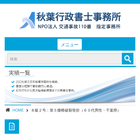
メニュー
HOME
お知らせと業務日誌
認定実績
- 後遺障害等級認定実績（初回申請）
- 後遺障害等級認定実績（異議申立）
HOME
８級２号：第５腰椎破裂骨折（６０代男性・千葉県）
業務内容・報酬
部位別症状