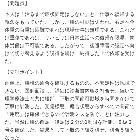
【問題点】
本人は「治るまで症状固定はしない」と、仕事へ復帰する
執念をもっていた。しかし、腰の可動は失われ、右足へ全
体重の荷重は困難であれば現場仕事は無理である。これだ
け重傷であれば、リハビリは日常生活への復帰が限界、肉
体労働は不可能である。したがって、後遺障害の認定へ向
けて切り替えるよう説得を続け、納得した上で依頼を受け
た。
【立証ポイント】
画像上、腰椎の癒合を確認するものの、不安定性は払拭で
きない。医師面談し、詳細に診断書内容を打合せ、続いて
理学療法士と共に腰部、下肢の関節可動域を時間をかけて
丁寧に計測した。受傷様態、癒合状態からすべての関節で
「用廃」は確保できるので計測ミスを防ぐことに注力し
た。当然に腰の前屈・後屈は２分の1制限を計測、８級２
号を確保した。結果として下肢の７級を併せ、併合５級と
なった。