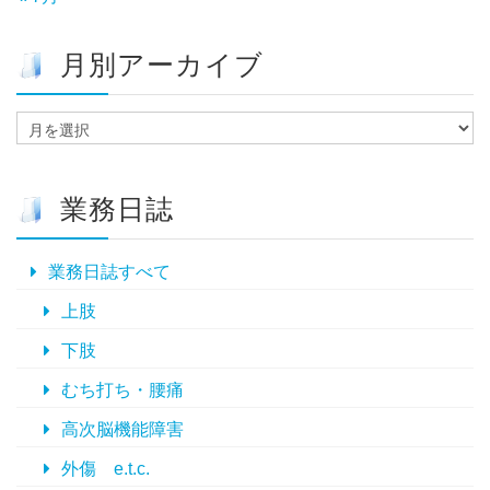
月別アーカイブ
月
別
ア
ー
業務日誌
カ
イ
ブ
業務日誌すべて
上肢
下肢
むち打ち・腰痛
高次脳機能障害
外傷 e.t.c.