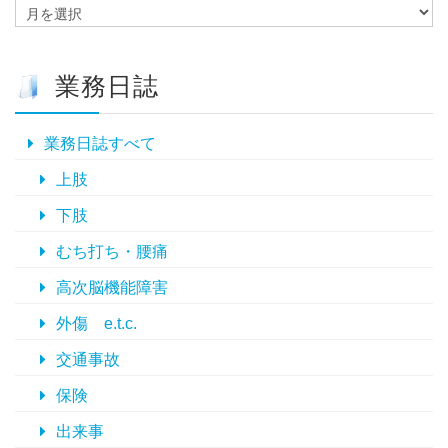
月
別
ア
ー
業務日誌
カ
イ
ブ
業務日誌すべて
上肢
下肢
むち打ち・腰痛
高次脳機能障害
外傷 e.t.c.
交通事故
保険
出来事