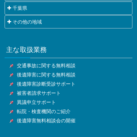
墨田区・江東区・品川区・目黒区・大田区・世田谷
さいたま市・川越市・熊谷市・川口市・行田市・秩父
千葉県
区・渋谷区・中野区・杉並区・豊島区・北区・荒川
市・所沢市・飯能市・加須市・本庄市・東松山市・春
区・板橋区・練馬区・足立区・葛飾区・江戸川区・八
千葉市・銚子市・市川市・船橋市・館山市・木更津
その他の地域
日部市・狭山市・羽生市・鴻巣市・深谷市・上尾市・
王子市・立川市・武蔵野市・三鷹市・青梅市・府中
市・松戸市・野田市・茂原市・成田市・佐倉市・東金
草加市・越谷市・蕨市・戸田市・入間市・朝霞市・志
市・昭島市・調布市・町田市・小金井市・小平市・日
横浜市・川崎市・相模原市・小田原市・厚木市他神奈
市・旭市・習志野市・柏市・勝浦市・市原市・流山
木市・和光市・新座市・桶川市・久喜市・北本市・八
野市・東村山市・国分寺市・国立市・福生市・狛江
川県全域
市・八千代市・我孫子市・鴨川市・鎌ケ谷市・君津
潮市・富士見市・三郷市・蓮田市・坂戸市・幸手市・
市・東大和市・清瀬市・東久留米市・武蔵村山市・多
主な取扱業務
甲府市・山梨市・南アルプス市他山梨県全域・長野
市・富津市・浦安市・四街道市・袖ケ浦市・八街市・
鶴ヶ島市・日高市・吉川市・ふじみ野市・白岡市他埼
摩市・稲城市・羽村市・あきる野市・西東京市他東京
県・静岡県等
印西市・白井市・富里市・南房総市・匝瑳市・香取
玉県全域
都全域
交通事故に関する無料相談
市・山武市・いすみ市・大網白里市他千葉県全域
後遺障害に関する無料相談
後遺障害診断受診サポート
被害者請求サポート
異議申立サポート
転院・検査機関のご紹介
後遺障害無料相談会の開催