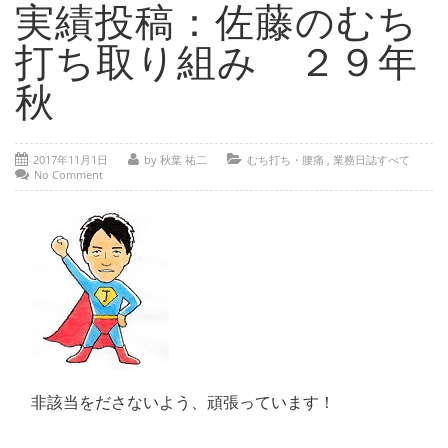
- 部位別解説 ～ 交通事故外傷の教科書
実績投稿：佐藤のむち
- 高次脳機能障害の皆様へ
打ち取り組み ２９年
保険の百科事典
秋
事務所紹介
2017年11月1日
by 秋葉 祐二
むち打ち・腰痛
,
業務日誌すべて
ご相談・お問い合わせ
No Comment
非該当をださないよう、頑張っています！