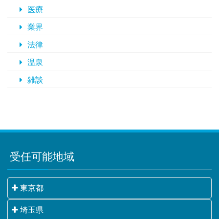
医療
業界
法律
温泉
雑談
受任可能地域
東京都
千代田区・中央区・港区・新宿区・文京区・台東区・
埼玉県