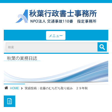
メニュー
HOME
お知らせと業務日誌
認定実績
- 後遺障害等級認定実績（初回申請）
- 後遺障害等級認定実績（異議申立）
HOME
実績投稿：佐藤のむち打ち取り組み ２９年秋
業務内容・報酬
部位別症状