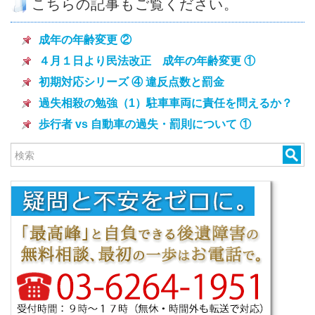
こちらの記事もご覧ください。
成年の年齢変更 ②
４月１日より民法改正 成年の年齢変更 ①
初期対応シリーズ ④ 違反点数と罰金
過失相殺の勉強（1）駐車車両に責任を問えるか？
歩行者 vs 自動車の過失・罰則について ①