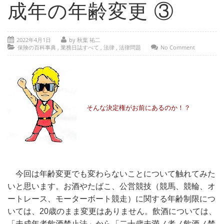
- 部位別解説 ～ 交通事故外傷の教科書
成年の年齢変更 ③
- 高次脳機能障害の皆様へ
2022年4月1日
by 秋葉 祐二
保険の百科事典
保険の百科事典
,
業務日誌すべて
,
法律
,
法律問題
No Comment
事務所紹介
ご相談・お問い合わせ
そんな決定権がお前にあるのか！？
今回は年齢変更でも変わらないことについて触れてみた
いと思います。お酒やたばこ、公営競技（競馬、競輪、オ
ートレース、モーターボート競走）に関する年齢制限につ
いては、20歳のまま変更はありません。飲酒については、
「未成年者飲酒禁止法」から「二十歳未満ノ者ノ飲酒ノ禁