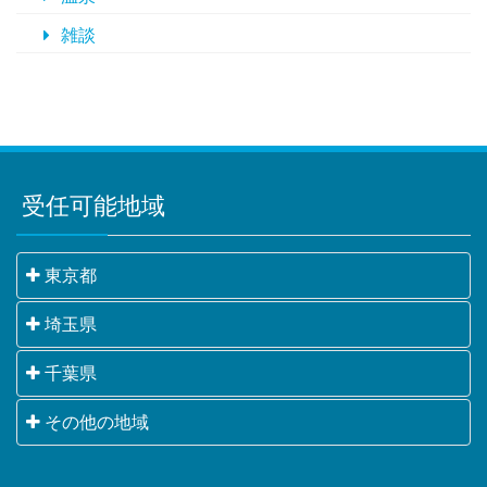
雑談
受任可能地域
東京都
千代田区・中央区・港区・新宿区・文京区・台東区・
埼玉県
墨田区・江東区・品川区・目黒区・大田区・世田谷
さいたま市・川越市・熊谷市・川口市・行田市・秩父
千葉県
区・渋谷区・中野区・杉並区・豊島区・北区・荒川
市・所沢市・飯能市・加須市・本庄市・東松山市・春
区・板橋区・練馬区・足立区・葛飾区・江戸川区・八
千葉市・銚子市・市川市・船橋市・館山市・木更津
その他の地域
日部市・狭山市・羽生市・鴻巣市・深谷市・上尾市・
王子市・立川市・武蔵野市・三鷹市・青梅市・府中
市・松戸市・野田市・茂原市・成田市・佐倉市・東金
草加市・越谷市・蕨市・戸田市・入間市・朝霞市・志
市・昭島市・調布市・町田市・小金井市・小平市・日
横浜市・川崎市・相模原市・小田原市・厚木市他神奈
市・旭市・習志野市・柏市・勝浦市・市原市・流山
木市・和光市・新座市・桶川市・久喜市・北本市・八
野市・東村山市・国分寺市・国立市・福生市・狛江