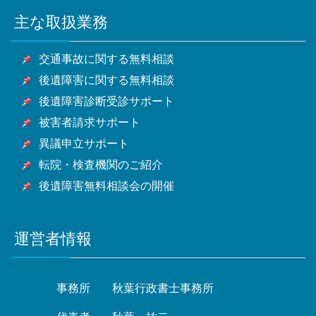
川県全域
市・八千代市・我孫子市・鴨川市・鎌ケ谷市・君津
潮市・富士見市・三郷市・蓮田市・坂戸市・幸手市・
市・東大和市・清瀬市・東久留米市・武蔵村山市・多
主な取扱業務
甲府市・山梨市・南アルプス市他山梨県全域・長野
市・富津市・浦安市・四街道市・袖ケ浦市・八街市・
鶴ヶ島市・日高市・吉川市・ふじみ野市・白岡市他埼
摩市・稲城市・羽村市・あきる野市・西東京市他東京
県・静岡県等
印西市・白井市・富里市・南房総市・匝瑳市・香取
玉県全域
都全域
交通事故に関する無料相談
市・山武市・いすみ市・大網白里市他千葉県全域
後遺障害に関する無料相談
後遺障害診断受診サポート
被害者請求サポート
異議申立サポート
転院・検査機関のご紹介
後遺障害無料相談会の開催
運営者情報
事務所
秋葉行政書士事務所