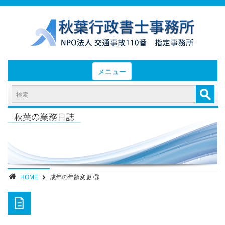
メニュー
HOME
お知らせと業務日誌
認定実績
- 後遺障害等級認定実績（初回申請）
- 後遺障害等級認定実績（異議申立）
HOME
成年の年齢変更 ③
業務内容・報酬
部位別症状