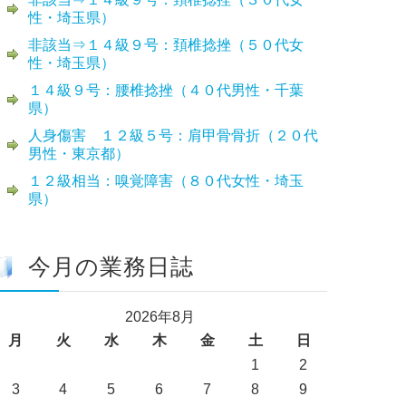
性・埼玉県）
非該当⇒１４級９号：頚椎捻挫（５０代女
性・埼玉県）
１４級９号：腰椎捻挫（４０代男性・千葉
県）
人身傷害 １２級５号：肩甲骨骨折（２０代
男性・東京都）
１２級相当：嗅覚障害（８０代女性・埼玉
県）
今月の業務日誌
2026年8月
月
火
水
木
金
土
日
1
2
3
4
5
6
7
8
9