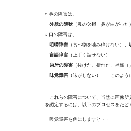
○ 鼻の障害は、
外貌の醜状
（鼻の欠損、鼻が曲がった
○ 口の障害は、
咀嚼障害
（食べ物を噛み砕けない）、
言語障害
（上手く話せない）
歯牙の障害
（抜けた、折れた、補綴（
味覚障害
（味がしない）
このよう
これらの障害について、当然に画像所見
を認定するには、以下のプロセスをたど
嗅覚障害を例にしますと・・