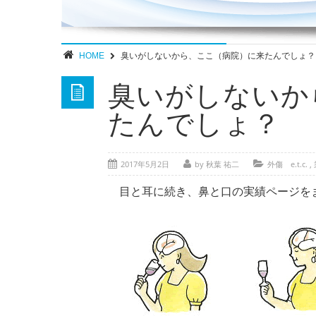
HOME
臭いがしないから、ここ（病院）に来たんでしょ？
臭いがしないか
たんでしょ？
2017年5月2日
by 秋葉 祐二
外傷 e.t.c.
,
目と耳に続き、鼻と口の実績ページを