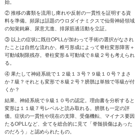
始。
② 推移の書類を流用し痺れや反射の一貫性を証明する資
料を準備。頻尿は話題のウロダイナミクスで仙骨神経領域
の知覚鈍麻、尿意亢進、排尿筋過活動を立証。
③ 以上の症状に既往OPLLが加わって手術の選択がなされ
たことは自然な流れか。椎弓形成によって脊柱変形障害＋
可動域制限残存。脊柱変形＆可動域で８級２号も考えられ
る。
④ 果たして神経系統で１２級１３号？９級１０号？まさ
か７級？それとも変形で８級２号？膀胱は単独で等級が付
くか？
結果、神経系統で９級１０号の認定。理由書を分析すると
変形は１１級７号レベルと読み取れる。膀胱も一定の評
価。症状の一貫性や現在の支障、受傷機転、マイナス要因
たるOPLLなど、全てを総合的に見て「脊髄損傷はあった
のだろう」と認められたもの。