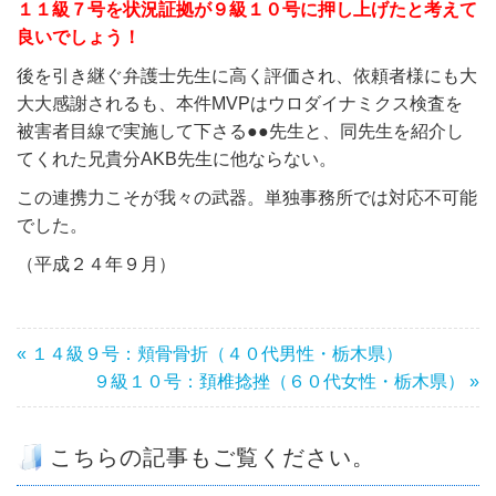
１１級７号を状況証拠が９級１０号に押し上げたと考えて
良いでしょう！
後を引き継ぐ弁護士先生に高く評価され、依頼者様にも大
大大感謝されるも、本件MVPはウロダイナミクス検査を
被害者目線で実施して下さる●●先生と、同先生を紹介し
てくれた兄貴分AKB先生に他ならない。
この連携力こそが我々の武器。単独事務所では対応不可能
でした。
（平成２４年９月）
« １４級９号：頬骨骨折（４０代男性・栃木県）
９級１０号：頚椎捻挫（６０代女性・栃木県） »
こちらの記事もご覧ください。