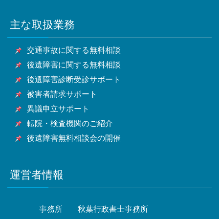
横浜市・川崎市・相模原市・小田原市・厚木市他神奈
市・旭市・習志野市・柏市・勝浦市・市原市・流山
木市・和光市・新座市・桶川市・久喜市・北本市・八
野市・東村山市・国分寺市・国立市・福生市・狛江
川県全域
市・八千代市・我孫子市・鴨川市・鎌ケ谷市・君津
潮市・富士見市・三郷市・蓮田市・坂戸市・幸手市・
市・東大和市・清瀬市・東久留米市・武蔵村山市・多
主な取扱業務
甲府市・山梨市・南アルプス市他山梨県全域・長野
市・富津市・浦安市・四街道市・袖ケ浦市・八街市・
鶴ヶ島市・日高市・吉川市・ふじみ野市・白岡市他埼
摩市・稲城市・羽村市・あきる野市・西東京市他東京
県・静岡県等
印西市・白井市・富里市・南房総市・匝瑳市・香取
玉県全域
都全域
交通事故に関する無料相談
市・山武市・いすみ市・大網白里市他千葉県全域
後遺障害に関する無料相談
後遺障害診断受診サポート
被害者請求サポート
異議申立サポート
転院・検査機関のご紹介
後遺障害無料相談会の開催
運営者情報
事務所
秋葉行政書士事務所