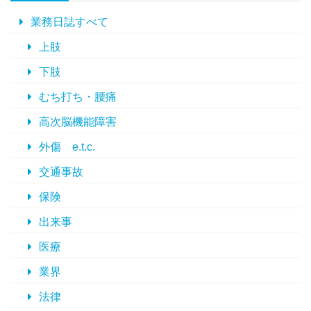
ブ
業務日誌すべて
上肢
下肢
むち打ち・腰痛
高次脳機能障害
外傷 e.t.c.
交通事故
保険
出来事
医療
業界
法律