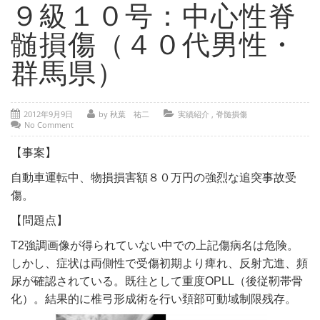
- 部位別解説 ～ 交通事故外傷の教科書
９級１０号：中心性脊
- 高次脳機能障害の皆様へ
髄損傷（４０代男性・
保険の百科事典
群馬県）
事務所紹介
2012年9月9日
by 秋葉 祐二
実績紹介
,
脊髄損傷
ご相談・お問い合わせ
No Comment
【事案】
自動車運転中、物損損害額８０万円の強烈な追突事故受
傷。
【問題点】
T2強調画像が得られていない中での上記傷病名は危険。
しかし、症状は両側性で受傷初期より痺れ、反射亢進、頻
尿が確認されている。既往として重度OPLL（後従靭帯骨
化）。結果的に椎弓形成術を行い頚部可動域制限残存。