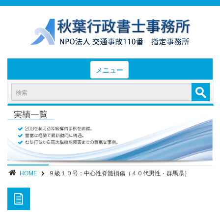
メニュー
HOME
お知らせと業務日誌
認定実績
- 後遺障害等級認定実績（初回申請）
- 後遺障害等級認定実績（異議申立）
HOME
９級１０号：中心性脊髄損傷（４０代男性・群馬県）
業務内容・報酬
部位別症状