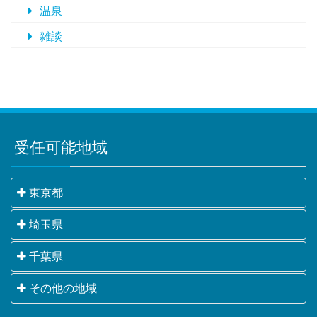
温泉
雑談
受任可能地域
東京都
千代田区・中央区・港区・新宿区・文京区・台東区・
埼玉県
墨田区・江東区・品川区・目黒区・大田区・世田谷
さいたま市・川越市・熊谷市・川口市・行田市・秩父
千葉県
区・渋谷区・中野区・杉並区・豊島区・北区・荒川
市・所沢市・飯能市・加須市・本庄市・東松山市・春
区・板橋区・練馬区・足立区・葛飾区・江戸川区・八
千葉市・銚子市・市川市・船橋市・館山市・木更津
その他の地域
日部市・狭山市・羽生市・鴻巣市・深谷市・上尾市・
王子市・立川市・武蔵野市・三鷹市・青梅市・府中
市・松戸市・野田市・茂原市・成田市・佐倉市・東金
草加市・越谷市・蕨市・戸田市・入間市・朝霞市・志
市・昭島市・調布市・町田市・小金井市・小平市・日