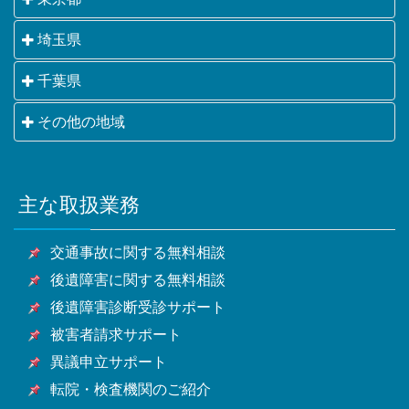
千代田区・中央区・港区・新宿区・文京区・台東区・
埼玉県
墨田区・江東区・品川区・目黒区・大田区・世田谷
さいたま市・川越市・熊谷市・川口市・行田市・秩父
千葉県
区・渋谷区・中野区・杉並区・豊島区・北区・荒川
市・所沢市・飯能市・加須市・本庄市・東松山市・春
区・板橋区・練馬区・足立区・葛飾区・江戸川区・八
千葉市・銚子市・市川市・船橋市・館山市・木更津
その他の地域
日部市・狭山市・羽生市・鴻巣市・深谷市・上尾市・
王子市・立川市・武蔵野市・三鷹市・青梅市・府中
市・松戸市・野田市・茂原市・成田市・佐倉市・東金
草加市・越谷市・蕨市・戸田市・入間市・朝霞市・志
市・昭島市・調布市・町田市・小金井市・小平市・日
横浜市・川崎市・相模原市・小田原市・厚木市他神奈
市・旭市・習志野市・柏市・勝浦市・市原市・流山
木市・和光市・新座市・桶川市・久喜市・北本市・八
野市・東村山市・国分寺市・国立市・福生市・狛江
川県全域
市・八千代市・我孫子市・鴨川市・鎌ケ谷市・君津
潮市・富士見市・三郷市・蓮田市・坂戸市・幸手市・
市・東大和市・清瀬市・東久留米市・武蔵村山市・多
主な取扱業務
甲府市・山梨市・南アルプス市他山梨県全域・長野
市・富津市・浦安市・四街道市・袖ケ浦市・八街市・
鶴ヶ島市・日高市・吉川市・ふじみ野市・白岡市他埼
摩市・稲城市・羽村市・あきる野市・西東京市他東京
県・静岡県等
印西市・白井市・富里市・南房総市・匝瑳市・香取
玉県全域
都全域
交通事故に関する無料相談
市・山武市・いすみ市・大網白里市他千葉県全域
後遺障害に関する無料相談
後遺障害診断受診サポート
被害者請求サポート
異議申立サポート
転院・検査機関のご紹介