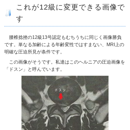
- 部位別解説 ～ 交通事故外傷の教科書
これが12級に変更できる画像で
- 高次脳機能障害の皆様へ
す
保険の百科事典
事務所紹介
腰椎捻挫の12級13号認定もむちうちに同じく画像勝負
です。単なる加齢による年齢変性ではすまない、MRI上の
ご相談・お問い合わせ
明確な圧迫所見が条件です。
この画像がそうです。私達はこのヘルニアの圧迫画像を
「ドスン」と呼んでいます。