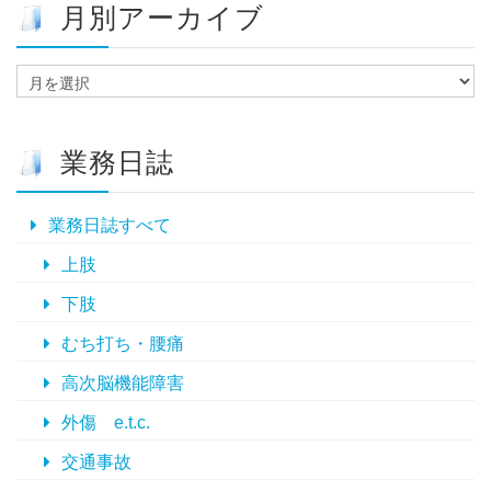
月別アーカイブ
月
別
ア
ー
業務日誌
カ
イ
ブ
業務日誌すべて
上肢
下肢
むち打ち・腰痛
高次脳機能障害
外傷 e.t.c.
交通事故