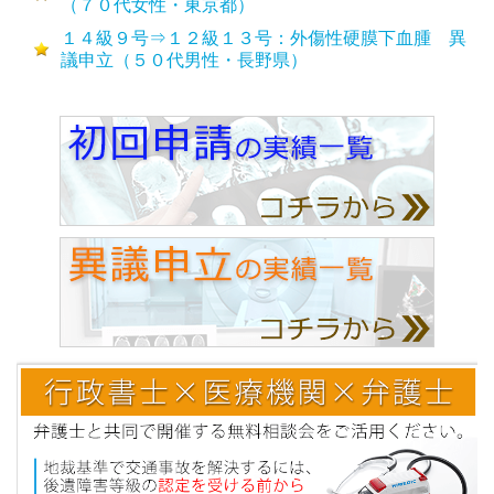
（７０代女性・東京都）
１４級９号⇒１２級１３号：外傷性硬膜下血腫 異
議申立（５０代男性・長野県）