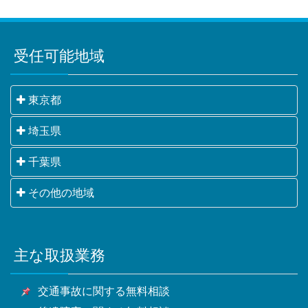
受任可能地域
東京都
千代田区・中央区・港区・新宿区・文京区・台東区・
埼玉県
墨田区・江東区・品川区・目黒区・大田区・世田谷
さいたま市・川越市・熊谷市・川口市・行田市・秩父
千葉県
区・渋谷区・中野区・杉並区・豊島区・北区・荒川
市・所沢市・飯能市・加須市・本庄市・東松山市・春
区・板橋区・練馬区・足立区・葛飾区・江戸川区・八
千葉市・銚子市・市川市・船橋市・館山市・木更津
その他の地域
日部市・狭山市・羽生市・鴻巣市・深谷市・上尾市・
王子市・立川市・武蔵野市・三鷹市・青梅市・府中
市・松戸市・野田市・茂原市・成田市・佐倉市・東金
草加市・越谷市・蕨市・戸田市・入間市・朝霞市・志
市・昭島市・調布市・町田市・小金井市・小平市・日
横浜市・川崎市・相模原市・小田原市・厚木市他神奈
市・旭市・習志野市・柏市・勝浦市・市原市・流山
木市・和光市・新座市・桶川市・久喜市・北本市・八
野市・東村山市・国分寺市・国立市・福生市・狛江
川県全域
市・八千代市・我孫子市・鴨川市・鎌ケ谷市・君津
潮市・富士見市・三郷市・蓮田市・坂戸市・幸手市・
市・東大和市・清瀬市・東久留米市・武蔵村山市・多
主な取扱業務
甲府市・山梨市・南アルプス市他山梨県全域・長野
市・富津市・浦安市・四街道市・袖ケ浦市・八街市・
鶴ヶ島市・日高市・吉川市・ふじみ野市・白岡市他埼
摩市・稲城市・羽村市・あきる野市・西東京市他東京
県・静岡県等
印西市・白井市・富里市・南房総市・匝瑳市・香取
玉県全域
都全域
交通事故に関する無料相談
市・山武市・いすみ市・大網白里市他千葉県全域