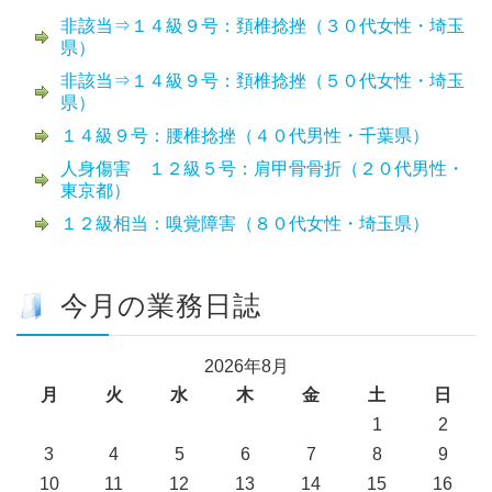
非該当⇒１４級９号：頚椎捻挫（３０代女性・埼玉
県）
非該当⇒１４級９号：頚椎捻挫（５０代女性・埼玉
県）
１４級９号：腰椎捻挫（４０代男性・千葉県）
人身傷害 １２級５号：肩甲骨骨折（２０代男性・
東京都）
１２級相当：嗅覚障害（８０代女性・埼玉県）
今月の業務日誌
2026年8月
月
火
水
木
金
土
日
1
2
3
4
5
6
7
8
9
10
11
12
13
14
15
16