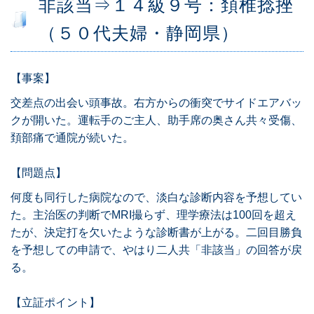
非該当⇒１４級９号：頚椎捻挫
（５０代夫婦・静岡県）
【事案】
交差点の出会い頭事故。右方からの衝突でサイドエアバッ
クが開いた。運転手のご主人、助手席の奥さん共々受傷、
頚部痛で通院が続いた。
【問題点】
何度も同行した病院なので、淡白な診断内容を予想してい
た。主治医の判断でMRI撮らず、理学療法は100回を超え
たが、決定打を欠いたような診断書が上がる。二回目勝負
を予想しての申請で、やはり二人共「非該当」の回答が戻
る。
【立証ポイント】