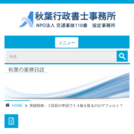
メニュー
HOME
お知らせと業務日誌
認定実績
- 後遺障害等級認定実績（初回申請）
- 後遺障害等級認定実績（異議申立）
HOME
実績投稿：２回目の申請で１４級を取るのがデフォルト？
業務内容・報酬
部位別症状