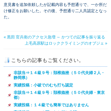
意見書を追加依頼したが記載内容も予想通りで、一か所だ
け修正をお願いした。その後、予想通り二人共認定となっ
た。
« 黒田 官兵衛のアクセス急増 ～ かつての記事を振り返る
上毛高原駅はロッククライミングのオブジェ »
こちらの記事もご覧ください。
非該当⇒１４級９号：頚椎捻挫（５０代夫婦２人・
静岡県）
実績投稿：小破でのむち打ち認定
非該当⇒１４級９号：頚椎捻挫（５０代夫婦・東京
都）
実績投稿：１４級でも簡単ではありません