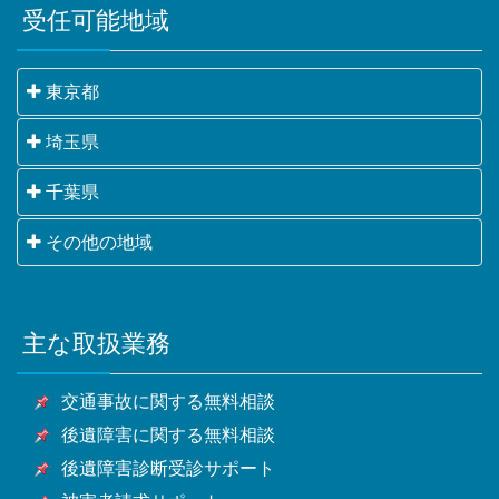
受任可能地域
東京都
千代田区・中央区・港区・新宿区・文京区・台東区・
埼玉県
墨田区・江東区・品川区・目黒区・大田区・世田谷
さいたま市・川越市・熊谷市・川口市・行田市・秩父
千葉県
区・渋谷区・中野区・杉並区・豊島区・北区・荒川
市・所沢市・飯能市・加須市・本庄市・東松山市・春
区・板橋区・練馬区・足立区・葛飾区・江戸川区・八
千葉市・銚子市・市川市・船橋市・館山市・木更津
その他の地域
日部市・狭山市・羽生市・鴻巣市・深谷市・上尾市・
王子市・立川市・武蔵野市・三鷹市・青梅市・府中
市・松戸市・野田市・茂原市・成田市・佐倉市・東金
草加市・越谷市・蕨市・戸田市・入間市・朝霞市・志
市・昭島市・調布市・町田市・小金井市・小平市・日
横浜市・川崎市・相模原市・小田原市・厚木市他神奈
市・旭市・習志野市・柏市・勝浦市・市原市・流山
木市・和光市・新座市・桶川市・久喜市・北本市・八
野市・東村山市・国分寺市・国立市・福生市・狛江
川県全域
市・八千代市・我孫子市・鴨川市・鎌ケ谷市・君津
潮市・富士見市・三郷市・蓮田市・坂戸市・幸手市・
市・東大和市・清瀬市・東久留米市・武蔵村山市・多
主な取扱業務
甲府市・山梨市・南アルプス市他山梨県全域・長野
市・富津市・浦安市・四街道市・袖ケ浦市・八街市・
鶴ヶ島市・日高市・吉川市・ふじみ野市・白岡市他埼
摩市・稲城市・羽村市・あきる野市・西東京市他東京
県・静岡県等
印西市・白井市・富里市・南房総市・匝瑳市・香取
玉県全域
都全域
交通事故に関する無料相談
市・山武市・いすみ市・大網白里市他千葉県全域
後遺障害に関する無料相談
後遺障害診断受診サポート