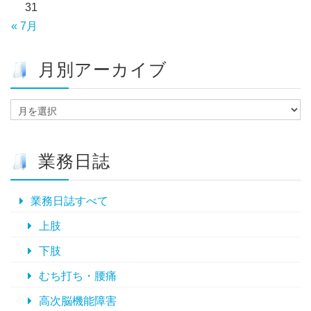
31
« 7月
月別アーカイブ
月
別
ア
ー
業務日誌
カ
イ
ブ
業務日誌すべて
上肢
下肢
むち打ち・腰痛
高次脳機能障害