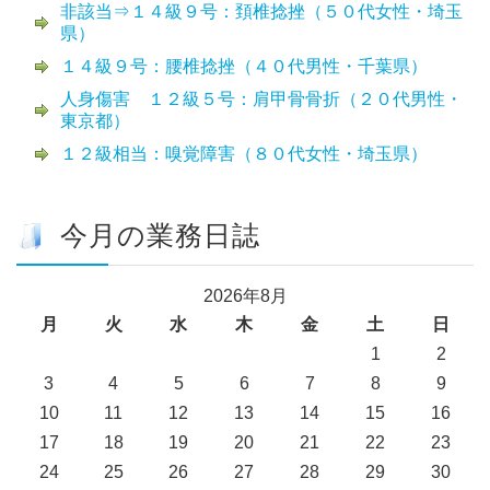
非該当⇒１４級９号：頚椎捻挫（５０代女性・埼玉
県）
１４級９号：腰椎捻挫（４０代男性・千葉県）
人身傷害 １２級５号：肩甲骨骨折（２０代男性・
東京都）
１２級相当：嗅覚障害（８０代女性・埼玉県）
今月の業務日誌
2026年8月
月
火
水
木
金
土
日
1
2
3
4
5
6
7
8
9
10
11
12
13
14
15
16
17
18
19
20
21
22
23
24
25
26
27
28
29
30