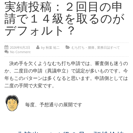
- 部位別解説 ～ 交通事故外傷の教科書
実績投稿：２回目の申
- 高次脳機能障害の皆様へ
請で１４級を取るのが
保険の百科事典
デフォルト？
事務所紹介
2026年6月2日
by 秋葉 祐二
むち打ち・腰痛
,
業務日誌すべて
ご相談・お問い合わせ
No Comment
決め手を欠くようなむち打ち申請では、審査側も迷うの
か、二度目の申請（異議申立）で認定が多いものです。今
年もこのパターンは多くなると思います。申請側としては
二度の手間で大変です。
毎度、予想通りの展開です