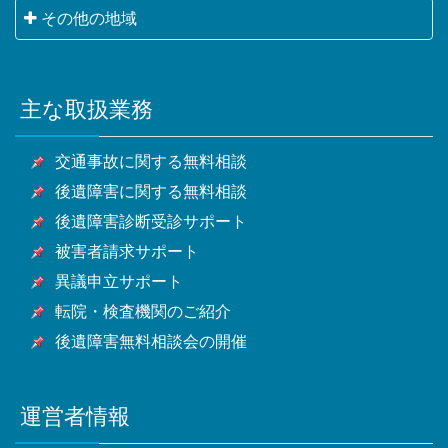
区・板橋区・練馬区・足立区・葛飾区・江戸川区・八
千葉市・銚子市・市川市・船橋市・館山市・木更津
その他の地域
日部市・狭山市・羽生市・鴻巣市・深谷市・上尾市・
王子市・立川市・武蔵野市・三鷹市・青梅市・府中
市・松戸市・野田市・茂原市・成田市・佐倉市・東金
草加市・越谷市・蕨市・戸田市・入間市・朝霞市・志
市・昭島市・調布市・町田市・小金井市・小平市・日
横浜市・川崎市・相模原市・小田原市・厚木市他神奈
市・旭市・習志野市・柏市・勝浦市・市原市・流山
木市・和光市・新座市・桶川市・久喜市・北本市・八
野市・東村山市・国分寺市・国立市・福生市・狛江
川県全域
市・八千代市・我孫子市・鴨川市・鎌ケ谷市・君津
潮市・富士見市・三郷市・蓮田市・坂戸市・幸手市・
市・東大和市・清瀬市・東久留米市・武蔵村山市・多
主な取扱業務
甲府市・山梨市・南アルプス市他山梨県全域・長野
市・富津市・浦安市・四街道市・袖ケ浦市・八街市・
鶴ヶ島市・日高市・吉川市・ふじみ野市・白岡市他埼
摩市・稲城市・羽村市・あきる野市・西東京市他東京
県・静岡県等
印西市・白井市・富里市・南房総市・匝瑳市・香取
玉県全域
都全域
交通事故に関する無料相談
市・山武市・いすみ市・大網白里市他千葉県全域
後遺障害に関する無料相談
後遺障害診断受診サポート
被害者請求サポート
異議申立サポート
転院・検査機関のご紹介
後遺障害無料相談会の開催
運営者情報