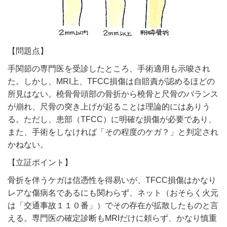
【問題点】
手関節の専門医を受診したところ、手術適用も示唆され
た。しかし、MRI上、TFCC損傷は自賠責が認めるほどの
所見はない。橈骨骨頭部の骨折から橈骨と尺骨のバランス
が崩れ、尺骨の突き上げが起ることは理論的にはありう
る。ただし、患部（TFCC）に明確な損傷が必要であり、
また、手術をしなければ「その程度のケガ？」と判定され
かねない。
【立証ポイント】
骨折を伴うケガは信憑性を得易いが、TFCC損傷はかなり
レアな傷病名であるにも関わらず、ネット（おそらく火元
は「交通事故１１０番」）でその存在が拡散したものと言
える。専門医の確定診断もMRIだけに頼らず、かなり慎重