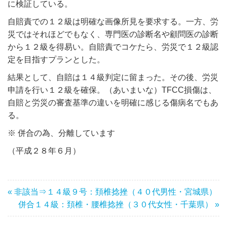
に検証している。
自賠責での１２級は明確な画像所見を要求する。一方、労
災ではそれほどでもなく、専門医の診断名や顧問医の診断
から１２級を得易い。自賠責でコケたら、労災で１２級認
定を目指すプランとした。
結果として、自賠は１４級判定に留まった。その後、労災
申請を行い１２級を確保。（あいまいな）TFCC損傷は、
自賠と労災の審査基準の違いを明確に感じる傷病名でもあ
る。
※ 併合の為、分離しています
（平成２８年６月）
« 非該当⇒１４級９号：頚椎捻挫（４０代男性・宮城県）
併合１４級：頚椎・腰椎捻挫（３０代女性・千葉県） »