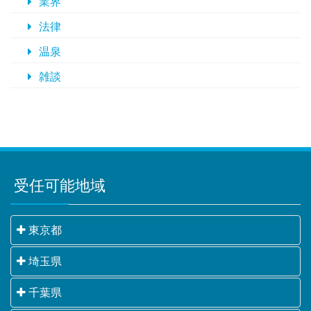
業界
法律
温泉
雑談
受任可能地域
東京都
千代田区・中央区・港区・新宿区・文京区・台東区・
埼玉県
墨田区・江東区・品川区・目黒区・大田区・世田谷
さいたま市・川越市・熊谷市・川口市・行田市・秩父
千葉県
区・渋谷区・中野区・杉並区・豊島区・北区・荒川
市・所沢市・飯能市・加須市・本庄市・東松山市・春