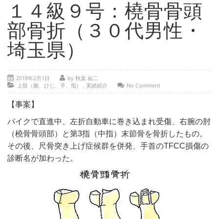
- 部位別解説 ～ 交通事故外傷の教科書
１４級９号：橈骨骨頭
- 高次脳機能障害の皆様へ
部骨折（３０代男性・
保険の百科事典
埼玉県）
事務所紹介
2018年2月1日
by 秋葉 祐二
ご相談・お問い合わせ
上肢（腕、ひじ、手、指）
,
実績紹介
No Comment
【事案】
バイクで直進中、左折自動車に巻き込まれ受傷、右腕の肘
（橈骨骨頭部）と第3指（中指）末節骨を骨折したもの。
その後、尺骨突き上げ症候群を併発、手首のTFCC損傷の
診断名が加わった。