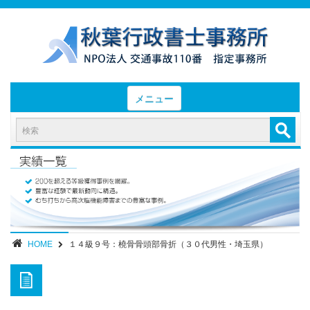
メニュー
HOME
お知らせと業務日誌
認定実績
- 後遺障害等級認定実績（初回申請）
- 後遺障害等級認定実績（異議申立）
HOME
１４級９号：橈骨骨頭部骨折（３０代男性・埼玉県）
業務内容・報酬
部位別症状