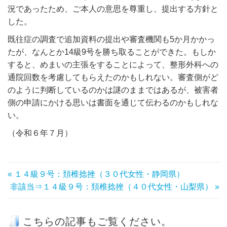
況であったため、ご本人の意思を尊重し、提出する方針と
した。
既往症の調査で追加資料の提出や審査機関も5か月かかっ
たが、なんとか14級9号を勝ち取ることができた。もしか
すると、めまいの主張をすることによって、整形外科への
通院回数を考慮してもらえたのかもしれない。審査側がど
のように判断しているのかは謎のままではあるが、被害者
側の申請にかける思いは書面を通じて伝わるのかもしれな
い。
（令和６年７月）
« １４級９号：頚椎捻挫（３０代女性・静岡県）
非該当⇒１４級９号：頚椎捻挫（４０代女性・山梨県） »
こちらの記事もご覧ください。