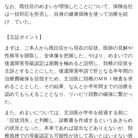
なお、既往症のめまいが増強したことについて、保険会社
は一括対応を拒否し、自身の健康保険を使って治療を続
け ていた。
【立証ポイント】
まずは、ご本人から既往症から現在の症状、医師の見解や
性格等を聴取し、全体像を把握した。やはり、めまいでの
後遺障害等級認定は困難を極めると説明し、頚椎の症状を
主訴とすることにした。後遺障害申請で肝となる半年間の
治療費確保を目指すため、主治医に頚椎のＭＲＩ検査を求
めることとした。その結果、なんとか半年間までの治療を
認めてもらえることとなり、リハビリ回数の確保に繋がっ
た。
また、めまいについては、主治医が半年を経過する前に
「症状消失」と判断し、診断書を作成するというあきらめ
の状況となった。本来であれば提出などありえないが、頚
椎捻挫での等級認定も可能性が決して高いとはいえない状