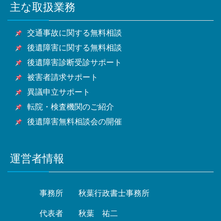
潮市・富士見市・三郷市・蓮田市・坂戸市・幸手市・
市・東大和市・清瀬市・東久留米市・武蔵村山市・多
主な取扱業務
甲府市・山梨市・南アルプス市他山梨県全域・長野
市・富津市・浦安市・四街道市・袖ケ浦市・八街市・
鶴ヶ島市・日高市・吉川市・ふじみ野市・白岡市他埼
摩市・稲城市・羽村市・あきる野市・西東京市他東京
県・静岡県等
印西市・白井市・富里市・南房総市・匝瑳市・香取
玉県全域
都全域
交通事故に関する無料相談
市・山武市・いすみ市・大網白里市他千葉県全域
後遺障害に関する無料相談
後遺障害診断受診サポート
被害者請求サポート
異議申立サポート
転院・検査機関のご紹介
後遺障害無料相談会の開催
運営者情報
事務所
秋葉行政書士事務所
代表者
秋葉 祐二