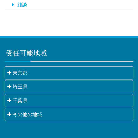
雑談
受任可能地域
東京都
千代田区・中央区・港区・新宿区・文京区・台東区・
埼玉県
墨田区・江東区・品川区・目黒区・大田区・世田谷
さいたま市・川越市・熊谷市・川口市・行田市・秩父
千葉県
区・渋谷区・中野区・杉並区・豊島区・北区・荒川
市・所沢市・飯能市・加須市・本庄市・東松山市・春
区・板橋区・練馬区・足立区・葛飾区・江戸川区・八
千葉市・銚子市・市川市・船橋市・館山市・木更津
その他の地域
日部市・狭山市・羽生市・鴻巣市・深谷市・上尾市・
王子市・立川市・武蔵野市・三鷹市・青梅市・府中
市・松戸市・野田市・茂原市・成田市・佐倉市・東金
草加市・越谷市・蕨市・戸田市・入間市・朝霞市・志
市・昭島市・調布市・町田市・小金井市・小平市・日
横浜市・川崎市・相模原市・小田原市・厚木市他神奈
市・旭市・習志野市・柏市・勝浦市・市原市・流山
木市・和光市・新座市・桶川市・久喜市・北本市・八
野市・東村山市・国分寺市・国立市・福生市・狛江
川県全域
市・八千代市・我孫子市・鴨川市・鎌ケ谷市・君津