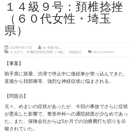
- 部位別解説 ～ 交通事故外傷の教科書
１４級９号：頚椎捻挫
- 高次脳機能障害の皆様へ
（６０代女性・埼玉
保険の百科事典
県）
事務所紹介
2024年9月17日
by 秋葉 祐二
ご相談・お問い合わせ
むち打ち、外傷性頚部症候群（14級）
,
実績紹介
No Comment
【事案】
助手席に搭乗、渋滞で停止中に後続車が突っ込んできた。
直後から頚部痛等、強烈な神経症状に悩まされる。
【問題点】
元々、めまいの症状があったが、今回の事故でさらに症状
が悪化した影響で、整形外科への通院頻度が少なめであっ
た。また、保険会社からは5か月での治療費打ち切りを示
唆されていた。