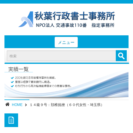
メニュー
HOME
お知らせと業務日誌
認定実績
- 後遺障害等級認定実績（初回申請）
- 後遺障害等級認定実績（異議申立）
HOME
１４級９号：頚椎捻挫（６０代女性・埼玉県）
業務内容・報酬
部位別症状