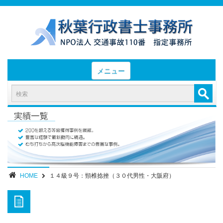
メニュー
HOME
お知らせと業務日誌
認定実績
- 後遺障害等級認定実績（初回申請）
- 後遺障害等級認定実績（異議申立）
HOME
１４級９号：頸椎捻挫（３０代男性・大阪府）
業務内容・報酬
部位別症状