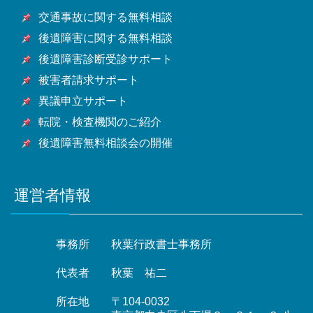
印西市・白井市・富里市・南房総市・匝瑳市・香取
玉県全域
都全域
交通事故に関する無料相談
市・山武市・いすみ市・大網白里市他千葉県全域
後遺障害に関する無料相談
後遺障害診断受診サポート
被害者請求サポート
異議申立サポート
転院・検査機関のご紹介
後遺障害無料相談会の開催
運営者情報
事務所
秋葉行政書士事務所
代表者
秋葉 祐二
所在地
〒104-0032