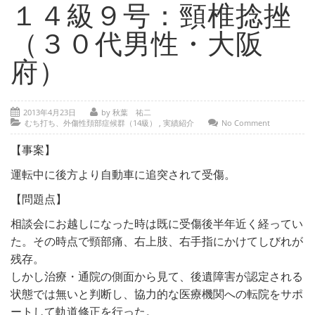
- 部位別解説 ～ 交通事故外傷の教科書
１４級９号：頸椎捻挫
- 高次脳機能障害の皆様へ
（３０代男性・大阪
保険の百科事典
府）
事務所紹介
2013年4月23日
by 秋葉 祐二
ご相談・お問い合わせ
むち打ち、外傷性頚部症候群（14級）
,
実績紹介
No Comment
【事案】
運転中に後方より自動車に追突されて受傷。
【問題点】
相談会にお越しになった時は既に受傷後半年近く経ってい
た。その時点で頸部痛、右上肢、右手指にかけてしびれが
残存。
しかし治療・通院の側面から見て、後遺障害が認定される
状態では無いと判断し、協力的な医療機関への転院をサポ
ートして軌道修正を行った。