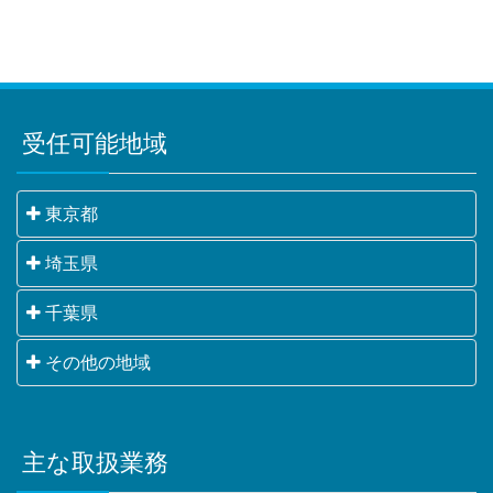
受任可能地域
東京都
千代田区・中央区・港区・新宿区・文京区・台東区・
埼玉県
墨田区・江東区・品川区・目黒区・大田区・世田谷
さいたま市・川越市・熊谷市・川口市・行田市・秩父
千葉県
区・渋谷区・中野区・杉並区・豊島区・北区・荒川
市・所沢市・飯能市・加須市・本庄市・東松山市・春
区・板橋区・練馬区・足立区・葛飾区・江戸川区・八
千葉市・銚子市・市川市・船橋市・館山市・木更津
その他の地域
日部市・狭山市・羽生市・鴻巣市・深谷市・上尾市・
王子市・立川市・武蔵野市・三鷹市・青梅市・府中
市・松戸市・野田市・茂原市・成田市・佐倉市・東金
草加市・越谷市・蕨市・戸田市・入間市・朝霞市・志
市・昭島市・調布市・町田市・小金井市・小平市・日
横浜市・川崎市・相模原市・小田原市・厚木市他神奈
市・旭市・習志野市・柏市・勝浦市・市原市・流山
木市・和光市・新座市・桶川市・久喜市・北本市・八
野市・東村山市・国分寺市・国立市・福生市・狛江
川県全域
市・八千代市・我孫子市・鴨川市・鎌ケ谷市・君津
潮市・富士見市・三郷市・蓮田市・坂戸市・幸手市・
市・東大和市・清瀬市・東久留米市・武蔵村山市・多
主な取扱業務
甲府市・山梨市・南アルプス市他山梨県全域・長野
市・富津市・浦安市・四街道市・袖ケ浦市・八街市・
鶴ヶ島市・日高市・吉川市・ふじみ野市・白岡市他埼
摩市・稲城市・羽村市・あきる野市・西東京市他東京
県・静岡県等