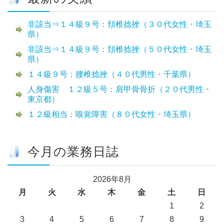
非該当⇒１４級９号：頚椎捻挫（３０代女性・埼玉
県）
非該当⇒１４級９号：頚椎捻挫（５０代女性・埼玉
県）
１４級９号：腰椎捻挫（４０代男性・千葉県）
人身傷害 １２級５号：肩甲骨骨折（２０代男性・
東京都）
１２級相当：嗅覚障害（８０代女性・埼玉県）
今月の業務日誌
2026年8月
月
火
水
木
金
土
日
1
2
3
4
5
6
7
8
9