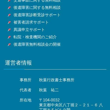
交通事故に関する無料相談
市・山武市・いすみ市・大網白里市他千葉県全域
後遺障害に関する無料相談
後遺障害診断受診サポート
被害者請求サポート
異議申立サポート
転院・検査機関のご紹介
後遺障害無料相談会の開催
運営者情報
事務所
秋葉行政書士事務所
代表者
秋葉 祐二
所在地
〒104-0032
東京都中央区八丁堀２－２１－６ 八
丁堀ＮＦビル９階