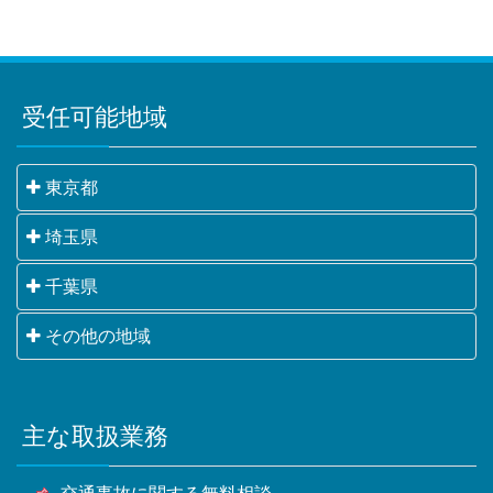
受任可能地域
東京都
千代田区・中央区・港区・新宿区・文京区・台東区・
埼玉県
墨田区・江東区・品川区・目黒区・大田区・世田谷
さいたま市・川越市・熊谷市・川口市・行田市・秩父
千葉県
区・渋谷区・中野区・杉並区・豊島区・北区・荒川
市・所沢市・飯能市・加須市・本庄市・東松山市・春
区・板橋区・練馬区・足立区・葛飾区・江戸川区・八
千葉市・銚子市・市川市・船橋市・館山市・木更津
その他の地域
日部市・狭山市・羽生市・鴻巣市・深谷市・上尾市・
王子市・立川市・武蔵野市・三鷹市・青梅市・府中
市・松戸市・野田市・茂原市・成田市・佐倉市・東金
草加市・越谷市・蕨市・戸田市・入間市・朝霞市・志
市・昭島市・調布市・町田市・小金井市・小平市・日
横浜市・川崎市・相模原市・小田原市・厚木市他神奈
市・旭市・習志野市・柏市・勝浦市・市原市・流山
木市・和光市・新座市・桶川市・久喜市・北本市・八
野市・東村山市・国分寺市・国立市・福生市・狛江
川県全域
市・八千代市・我孫子市・鴨川市・鎌ケ谷市・君津
潮市・富士見市・三郷市・蓮田市・坂戸市・幸手市・
市・東大和市・清瀬市・東久留米市・武蔵村山市・多
主な取扱業務
甲府市・山梨市・南アルプス市他山梨県全域・長野
市・富津市・浦安市・四街道市・袖ケ浦市・八街市・
鶴ヶ島市・日高市・吉川市・ふじみ野市・白岡市他埼
摩市・稲城市・羽村市・あきる野市・西東京市他東京
県・静岡県等
印西市・白井市・富里市・南房総市・匝瑳市・香取
玉県全域
都全域