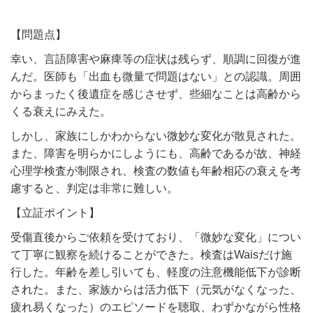
【問題点】
幸い、言語障害や麻痺等の症状は残らず、順調に回復が進
んだ。医師も「出血も微量で問題はない」との認識。周囲
からまったく後遺症を感じさせず、些細なことは高齢から
くる衰えにみえた。
しかし、家族にしかわからない微妙な変化が散見された。
また、障害を明らかにしようにも、高齢であるが故、神経
心理学検査が制限され、検査の数値も年齢相応の衰えを考
慮すると、判定は非常に難しい。
【立証ポイント】
受傷直後からご依頼を受けており、「微妙な変化」につい
て丁寧に観察を続けることができた。検査はWaisだけ施
行した。年齢を差し引いても、軽度の注意機能低下が診断
された。また、家族からは活力低下（元気がなくなった、
疲れ易くなった）のエピソードを聴取、わずかながら性格