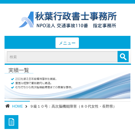
メニュー
HOME
お知らせと業務日誌
認定実績
- 後遺障害等級認定実績（初回申請）
- 後遺障害等級認定実績（異議申立）
HOME
９級１０号：高次脳機能障害（８０代女性・長野県）
業務内容・報酬
部位別症状