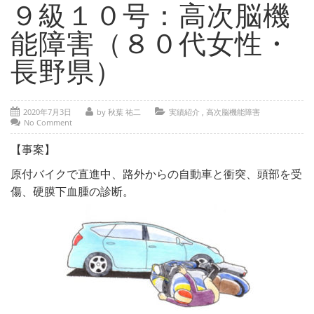
- 部位別解説 ～ 交通事故外傷の教科書
９級１０号：高次脳機
- 高次脳機能障害の皆様へ
能障害（８０代女性・
保険の百科事典
長野県）
事務所紹介
2020年7月3日
by 秋葉 祐二
実績紹介
,
高次脳機能障害
ご相談・お問い合わせ
No Comment
【事案】
原付バイクで直進中、路外からの自動車と衝突、頭部を受
傷、硬膜下血腫の診断。