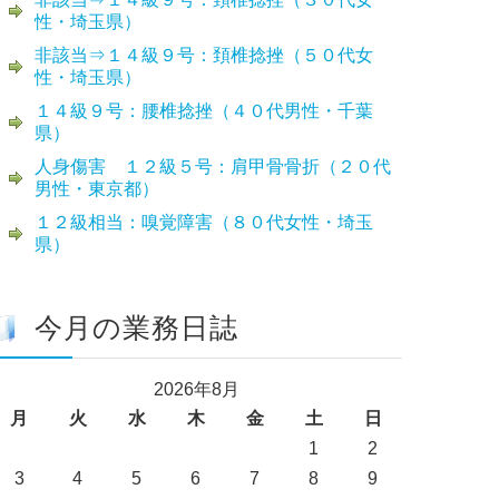
性・埼玉県）
非該当⇒１４級９号：頚椎捻挫（５０代女
性・埼玉県）
１４級９号：腰椎捻挫（４０代男性・千葉
県）
人身傷害 １２級５号：肩甲骨骨折（２０代
男性・東京都）
１２級相当：嗅覚障害（８０代女性・埼玉
県）
今月の業務日誌
2026年8月
月
火
水
木
金
土
日
1
2
3
4
5
6
7
8
9