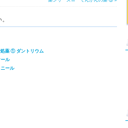
い。
処薬 ① ダントリウム
マール
ミニール