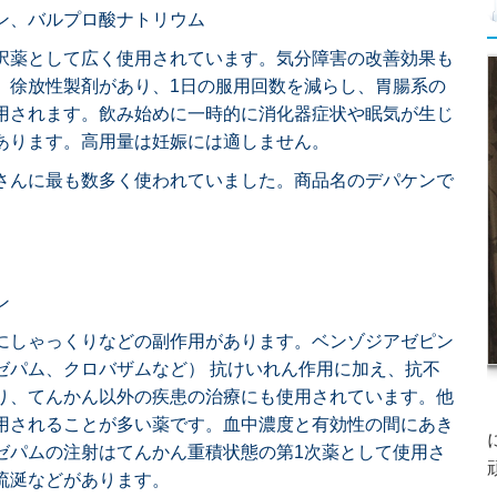
ン、バルプロ酸ナトリウム
薬として広く使用されています。気分障害の改善効果も
。徐放性製剤があり、1日の服用回数を減らし、胃腸系の
用されます。飲み始めに一時的に消化器症状や眠気が生じ
あります。高用量は妊娠には適しません。
さんに最も数多く使われていました。商品名のデパケンで
ン
にしゃっくりなどの副作用があります。ベンゾジアゼピン
ゼパム、クロバザムなど） 抗けいれん作用に加え、抗不
り、てんかん以外の疾患の治療にも使用されています。他
用されることが多い薬です。血中濃度と有効性の間にあき
ゼパムの注射はてんかん重積状態の第1次薬として使用さ
流涎などがあります。