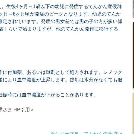
かん。生後4ヶ月～1歳以下の幼児に発症するてんかん症候群
ヶ月～6ヶ月頃が発症のピークとなります。幼児のてんか
推定されています。発症の男女差では男の子の方が多い傾
3歳くらいで治まりますが、他のてんかん発作に移行する
作に付加薬、あるいは単剤として処方されます。レノック
酸により血中濃度が上昇します。錠剤は水分がなくても服
妊娠時には血中濃度が下がることがあります
。
さま HP引用＞
薬シリーズⅢ てんかんの薬 ③ »