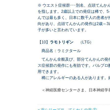
※ ウエスト症候群･･･別名、点頭てん
を指します。2歳以上での発症は稀で、5
んでは最も多く、日本に数千人の患者が
向があり、点頭てんかんの発作は2歳～
子が多いと言われています。
【10】
ラモトリギン
（LTG）
商品名：ラミクタール
てんかん全般及び、部分てんかんの発
ス症候群の発作にも有効です。バルプロ
用できます。
稀にアレルギーのある人があります。
＜神経医療センターさま、日本神経学界
« 薬シリーズⅢ てんかんの薬 ①