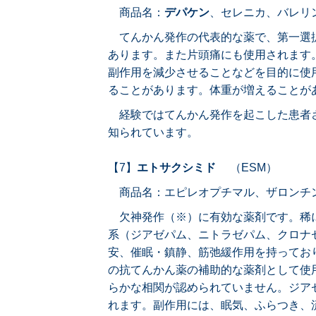
商品名：
デパケン
、セレニカ、バレリ
てんかん発作の代表的な薬で、第一選択
あります。また片頭痛にも使用されます
副作用を減少させることなどを目的に使
ることがあります。体重が増えることが
経験ではてんかん発作を起こした患者
知られています。
【7】
エトサクシミド
（ESM）
商品名：エピレオプチマル、ザロンチ
欠神発作（※）に有効な薬剤です。稀
系（ジアゼパム、ニトラゼパム、クロナ
安、催眠・鎮静、筋弛緩作用を持ってお
の抗てんかん薬の補助的な薬剤として使
らかな相関が認められていません。ジア
れます。副作用には、眠気、ふらつき、