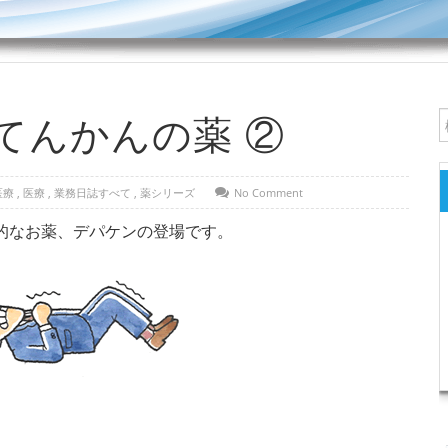
てんかんの薬 ②
医療
,
医療
,
業務日誌すべて
,
薬シリーズ
No Comment
的なお薬、デパケンの登場です。