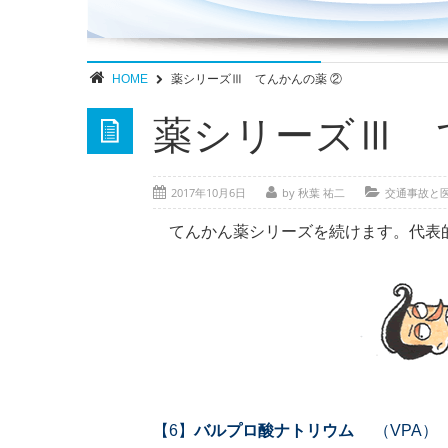
HOME
薬シリーズⅢ てんかんの薬 ②
薬シリーズⅢ 
2017年10月6日
by 秋葉 祐二
交通事故と
てんかん薬シリーズを続けます。代表
【6】
バルプロ酸ナトリウム
（VPA）