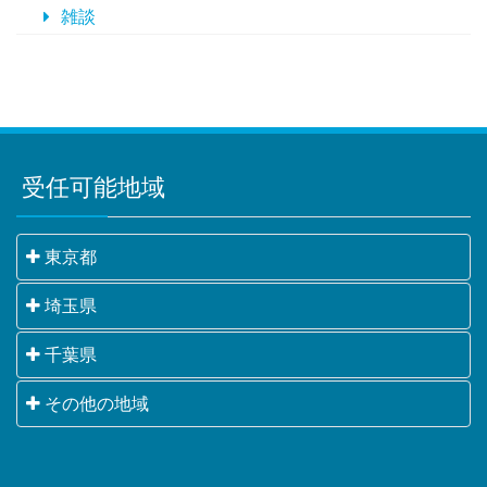
雑談
受任可能地域
東京都
千代田区・中央区・港区・新宿区・文京区・台東区・
埼玉県
墨田区・江東区・品川区・目黒区・大田区・世田谷
さいたま市・川越市・熊谷市・川口市・行田市・秩父
千葉県
区・渋谷区・中野区・杉並区・豊島区・北区・荒川
市・所沢市・飯能市・加須市・本庄市・東松山市・春
区・板橋区・練馬区・足立区・葛飾区・江戸川区・八
千葉市・銚子市・市川市・船橋市・館山市・木更津
その他の地域
日部市・狭山市・羽生市・鴻巣市・深谷市・上尾市・
王子市・立川市・武蔵野市・三鷹市・青梅市・府中
市・松戸市・野田市・茂原市・成田市・佐倉市・東金
草加市・越谷市・蕨市・戸田市・入間市・朝霞市・志
市・昭島市・調布市・町田市・小金井市・小平市・日
横浜市・川崎市・相模原市・小田原市・厚木市他神奈
市・旭市・習志野市・柏市・勝浦市・市原市・流山
木市・和光市・新座市・桶川市・久喜市・北本市・八
野市・東村山市・国分寺市・国立市・福生市・狛江
川県全域
市・八千代市・我孫子市・鴨川市・鎌ケ谷市・君津