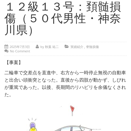
- 部位別解説 ～ 交通事故外傷の教科書
１２級１３号：頚髄損
- 高次脳機能障害の皆様へ
傷（５０代男性・神奈
保険の百科事典
川県）
事務所紹介
2025年7月3日
by 秋葉 祐二
実績紹介
,
脊髄損傷
ご相談・お問い合わせ
No Comment
【事案】
二輪車で交差点を直進中、右方から一時停止無視の自動車
と出合い頭衝突となった。直後から四肢が動かず、しびれ
が重篤であった。以後、長期間のリハビリを余儀なくされ
た。