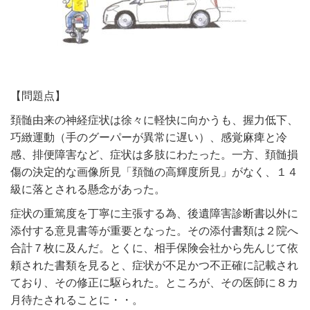
【問題点】
頚髄由来の神経症状は徐々に軽快に向かうも、握力低下、
巧緻運動（手のグーパーが異常に遅い）、感覚麻痺と冷
感、排便障害など、症状は多肢にわたった。一方、頚髄損
傷の決定的な画像所見「頚髄の高輝度所見」がなく、１４
級に落とされる懸念があった。
症状の重篤度を丁寧に主張する為、後遺障害診断書以外に
添付する意見書等が重要となった。その添付書類は２院へ
合計７枚に及んだ。とくに、相手保険会社から先んじて依
頼された書類を見ると、症状が不足かつ不正確に記載され
ており、その修正に駆られた。ところが、その医師に８カ
月待たされることに・・。