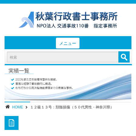
メニュー
HOME
お知らせと業務日誌
認定実績
- 後遺障害等級認定実績（初回申請）
- 後遺障害等級認定実績（異議申立）
HOME
１２級１３号：頚髄損傷（５０代男性・神奈川県）
業務内容・報酬
部位別症状