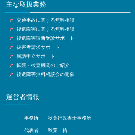
潮市・富士見市・三郷市・蓮田市・坂戸市・幸手市・
市・東大和市・清瀬市・東久留米市・武蔵村山市・多
主な取扱業務
甲府市・山梨市・南アルプス市他山梨県全域・長野
市・富津市・浦安市・四街道市・袖ケ浦市・八街市・
鶴ヶ島市・日高市・吉川市・ふじみ野市・白岡市他埼
摩市・稲城市・羽村市・あきる野市・西東京市他東京
県・静岡県等
印西市・白井市・富里市・南房総市・匝瑳市・香取
玉県全域
都全域
交通事故に関する無料相談
市・山武市・いすみ市・大網白里市他千葉県全域
後遺障害に関する無料相談
後遺障害診断受診サポート
被害者請求サポート
異議申立サポート
転院・検査機関のご紹介
後遺障害無料相談会の開催
運営者情報
事務所
秋葉行政書士事務所
代表者
秋葉 祐二