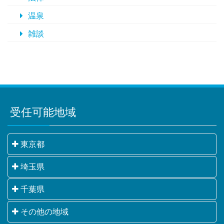
温泉
雑談
受任可能地域
東京都
千代田区・中央区・港区・新宿区・文京区・台東区・
埼玉県
墨田区・江東区・品川区・目黒区・大田区・世田谷
さいたま市・川越市・熊谷市・川口市・行田市・秩父
千葉県
区・渋谷区・中野区・杉並区・豊島区・北区・荒川
市・所沢市・飯能市・加須市・本庄市・東松山市・春
区・板橋区・練馬区・足立区・葛飾区・江戸川区・八
千葉市・銚子市・市川市・船橋市・館山市・木更津
その他の地域
日部市・狭山市・羽生市・鴻巣市・深谷市・上尾市・
王子市・立川市・武蔵野市・三鷹市・青梅市・府中
市・松戸市・野田市・茂原市・成田市・佐倉市・東金