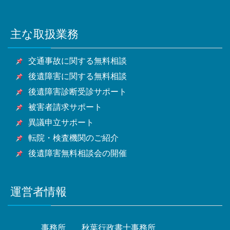
草加市・越谷市・蕨市・戸田市・入間市・朝霞市・志
市・昭島市・調布市・町田市・小金井市・小平市・日
横浜市・川崎市・相模原市・小田原市・厚木市他神奈
市・旭市・習志野市・柏市・勝浦市・市原市・流山
木市・和光市・新座市・桶川市・久喜市・北本市・八
野市・東村山市・国分寺市・国立市・福生市・狛江
川県全域
市・八千代市・我孫子市・鴨川市・鎌ケ谷市・君津
潮市・富士見市・三郷市・蓮田市・坂戸市・幸手市・
市・東大和市・清瀬市・東久留米市・武蔵村山市・多
主な取扱業務
甲府市・山梨市・南アルプス市他山梨県全域・長野
市・富津市・浦安市・四街道市・袖ケ浦市・八街市・
鶴ヶ島市・日高市・吉川市・ふじみ野市・白岡市他埼
摩市・稲城市・羽村市・あきる野市・西東京市他東京
県・静岡県等
印西市・白井市・富里市・南房総市・匝瑳市・香取
玉県全域
都全域
交通事故に関する無料相談
市・山武市・いすみ市・大網白里市他千葉県全域
後遺障害に関する無料相談
後遺障害診断受診サポート
被害者請求サポート
異議申立サポート
転院・検査機関のご紹介
後遺障害無料相談会の開催
運営者情報
事務所
秋葉行政書士事務所