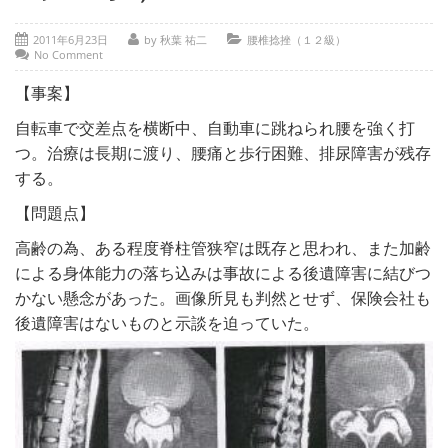
- 部位別解説 ～ 交通事故外傷の教科書
2011年6月23日
by 秋葉 祐二
腰椎捻挫（１２級）
- 高次脳機能障害の皆様へ
No Comment
保険の百科事典
【事案】
事務所紹介
自転車で交差点を横断中、自動車に跳ねられ腰を強く打
つ。治療は長期に渡り、腰痛と歩行困難、排尿障害が残存
ご相談・お問い合わせ
する。
【問題点】
高齢の為、ある程度脊柱管狭窄は既存と思われ、また加齢
による身体能力の落ち込みは事故による後遺障害に結びつ
かない懸念があった。画像所見も判然とせず、保険会社も
後遺障害はないものと示談を迫っていた。