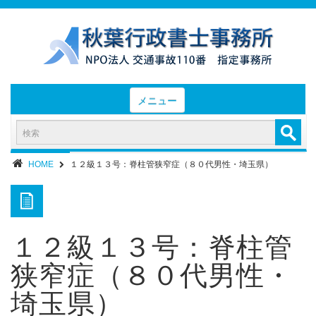
メニュー
HOME
お知らせと業務日誌
HOME
１２級１３号：脊柱管狭窄症（８０代男性・埼玉県）
認定実績
- 後遺障害等級認定実績（初回申請）
- 後遺障害等級認定実績（異議申立）
１２級１３号：脊柱管
業務内容・報酬
狭窄症（８０代男性・
部位別症状
埼玉県）