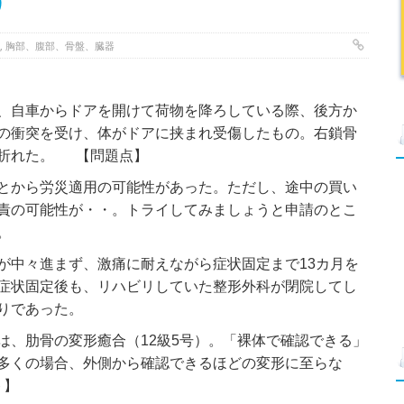
）
,
胸部、腹部、骨盤、臓器
、自車からドアを開けて荷物を降ろしている際、後方か
の衝突を受け、体がドアに挟まれ受傷したもの。右鎖骨
が折れた。 【問題点】
とから労災適用の可能性があった。ただし、途中の買い
責の可能性が・・。トライしてみましょうと申請のとこ
。
が中々進まず、激痛に耐えながら症状固定まで13カ月を
症状固定後も、リハビリしていた整形外科が閉院してし
りであった。
は、肋骨の変形癒合（12級5号）。「裸体で確認できる」
多くの場合、外側から確認できるほどの変形に至らな
ト】