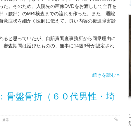
った。そのため、入院先の画像DVDをお渡しして全容を
部（腰部）のMRI検査までの流れを作った。また、通院
自覚症状を細かく医師に伝えて、良い内容の後遺障害診
れると思っていたが、自賠責調査事務所から同乗理由に
、審査期間は延びたものの、無事に14級9号が認定され
続きを読む »
：骨盤骨折（６０代男性・埼
、臓器