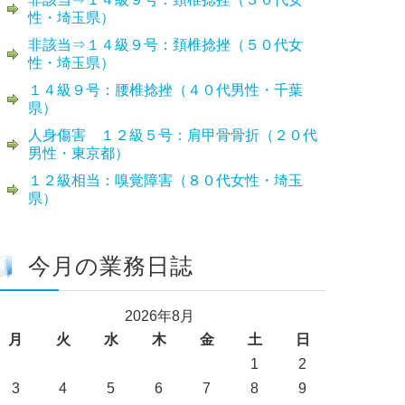
性・埼玉県）
非該当⇒１４級９号：頚椎捻挫（５０代女
性・埼玉県）
１４級９号：腰椎捻挫（４０代男性・千葉
県）
人身傷害 １２級５号：肩甲骨骨折（２０代
男性・東京都）
１２級相当：嗅覚障害（８０代女性・埼玉
県）
今月の業務日誌
2026年8月
月
火
水
木
金
土
日
1
2
3
4
5
6
7
8
9