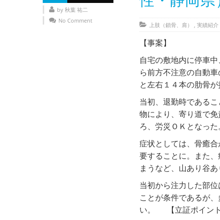
性・静岡県
by 秋葉 祐二
No Comment
上肢（鎖骨、肩）
,
実績紹介
【事案】
自宅の敷地内に停車中
ら前方不注意の自動車
と左右１４本の肋骨
当初、退勤時であるこ
物により、寄り道で免
ろ、労災ＯＫとなった
症状としては、骨癒合
要することに。また、
まうなど、山あり谷あ
当初から注力した部位
ことが条件であるが、
い。 【立証ポイン