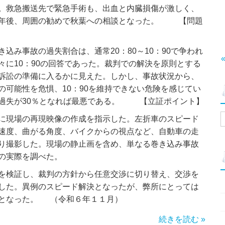
。救急搬送先で緊急手術も、出血と内臓損傷が激しく、
半年後、周囲の勧めで秋葉への相談となった。 【問題
込み事故の過失割合は、通常20：80～10：90で争われ
々に10：90の回答であった。裁判での解決を原則とする
訴訟の準備に入るかに見えた。しかし、事故状況から、
の可能性を危惧、10：90を維持できない危険を感じてい
過失が30％となれば最悪である。 【立証ポイント】
に現場の再現映像の作成を指示した。左折車のスピード
速度、曲がる角度、バイクからの視点など、自動車の走
り撮影した。現場の静止画を含め、単なる巻き込み事故
の実際を調べた。
を検証し、裁判の方針から任意交渉に切り替え、交渉を
した。異例のスピード解決となったが、弊所にとっては
事となった。 （令和６年１１月）
続きを読む »