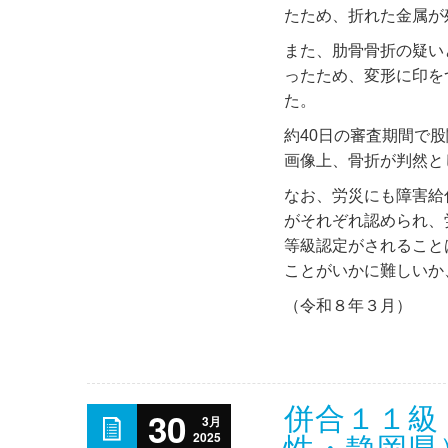
たため、折れた金属が
また、肋骨骨折の疑い
ったため、変形に印を
た。
約40日の審査期間で
画像上、骨折が判然と
なお、労災にも障害給
がそれぞれ認められ、
等級認定がされること
ことがいかに難しいか
（令和８年３月）
併合１１級
30
3月
2025