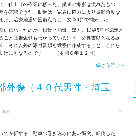
て、仕上げの作業に移った。鎖骨の撮影は慣れたもの
差を確認できた。肋骨は、家族に協力により撮影角度な
また、治療経過や困窮点など、文章4頁で補完した。
側に伝わったのか、鎖骨と肋骨、双方に12級5号が認定さ
ることは審査側もわかっているはず。必要書類となる診
く、それ以外の添付書類を緻密に作成すること、これら
の助けにもなるのです。 （令和６年１２月）
続きを読む »
部外傷（４０代男性・埼玉
、臓器
点で左折する自動車の巻き込みにあい衝突、転倒した