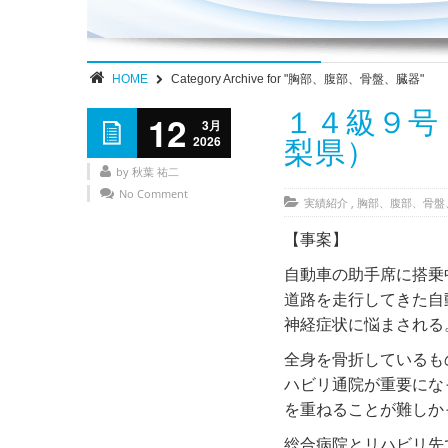
HOME
Category Archive for "胸部、腹部、骨盤、臓器"
１４級９号
12
3月
2026
梨県）
by 秋葉 祐二
No Comment
実績紹介
,
胸部、腹部、骨盤
【事案】
自動車の助手席に搭乗
道路を走行してきた自
神経症状に悩まされ
全身を骨折しているも
ハビリ通院が重要にな
を重ねることが難し
総合病院とリハビリ先