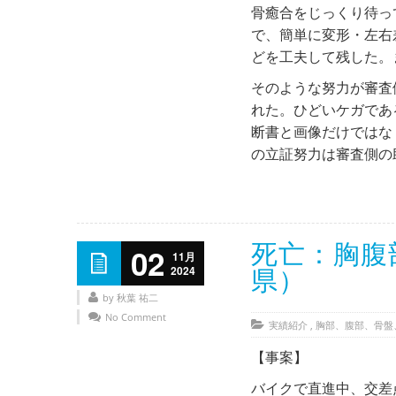
骨癒合をじっくり待っ
で、簡単に変形・左右
どを工夫して残した。
そのような努力が審査
れた。ひどいケガであ
断書と画像だけではな
の立証努力は審査側
死亡：胸腹
02
11月
2024
県）
by 秋葉 祐二
No Comment
実績紹介
,
胸部、腹部、骨盤
【事案】
バイクで直進中、交差