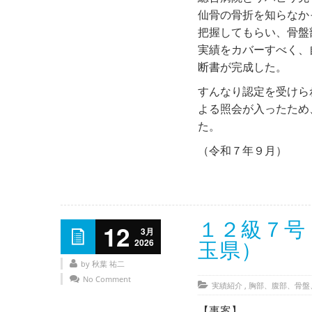
仙骨の骨折を知らなか
把握してもらい、骨盤
実績をカバーすべく、
断書が完成した。
すんなり認定を受けら
よる照会が入ったため
た。
（令和７年９月）
１２級７号
12
3月
2026
玉県）
by 秋葉 祐二
No Comment
実績紹介
,
胸部、腹部、骨盤
【事案】