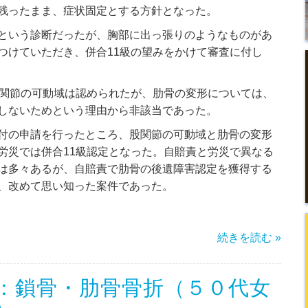
残ったまま、症状固定とする方針となった。
という診断だったが、胸部に出っ張りのようなものがあ
つけていただき、併合11級の望みをかけて審査に付し
股関節の可動域は認められたが、肋骨の変形については、
しないためという理由から非該当であった。
付の申請を行ったところ、股関節の可動域と肋骨の変形
労災では併合11級認定となった。自賠責と労災で異なる
は多々あるが、自賠責で肋骨の後遺障害認定を獲得する
、改めて思い知った案件であった。
続きを読む »
：鎖骨・肋骨骨折（５０代女