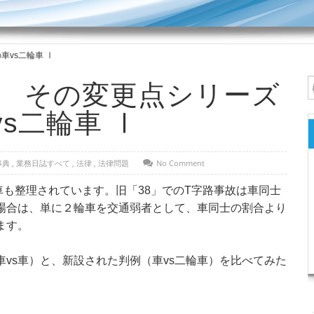
車vs二輪車 Ⅰ
9 その変更点シリーズ
vs二輪車 Ⅰ
事典
,
業務日誌すべて
,
法律
,
法律問題
No Comment
も整理されています。旧「38」でのT字路事故は車同士
の場合は、単に２輪車を交通弱者として、車同士の割合より
ます。
vs車）と、新設された判例（車vs二輪車）を比べてみた