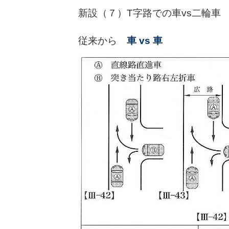
新設（７）T字路での車vs二輪車
従来から
車 vs 車