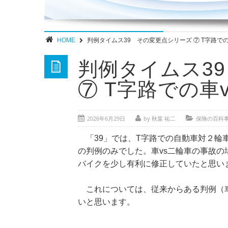
HOME
判例タイムス39 その変更点シリーズ ⑦ T字路での
判例タイムス3
⑦ T字路での車
2026年6月29日
by 秋葉 祐二
保険の百科
「39」では、T字路での自動車対２輪車
の判例のみでした。車vs二輪車の事故
バイクを少し有利に修正していたと思い
これについては、従来からある判例（車
いと思います。