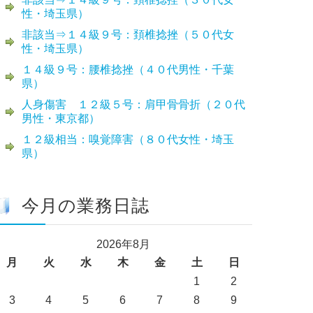
性・埼玉県）
非該当⇒１４級９号：頚椎捻挫（５０代女
性・埼玉県）
１４級９号：腰椎捻挫（４０代男性・千葉
県）
人身傷害 １２級５号：肩甲骨骨折（２０代
男性・東京都）
１２級相当：嗅覚障害（８０代女性・埼玉
県）
今月の業務日誌
2026年8月
月
火
水
木
金
土
日
1
2
3
4
5
6
7
8
9