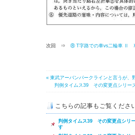
次回 ⇒
⑧ T字路での車vs二輪車 Ⅱ
« 東武アーバンパークラインと言うが、
判例タイムス39 その変更点シリーズ 
こちらの記事もご覧くださ
判例タイムス39 その変更点シリー
す