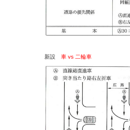
新設
車 vs 二輪車